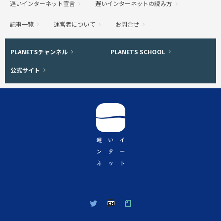
サ
遅いインターネット宣言
遅いインターネットの読み方
記事一覧
運営者について
お問合せ
イ
関
ト
PLANETSチャンネル
PLANETS SCHOOL
公式サイト
連
メ
サ
ニ
イ
ュ
ト
ー