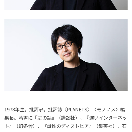
1978年生。批評家。批評誌〈PLANETS〉〈モノノメ〉編
集長。著書に『庭の話』（講談社）、『遅いインターネッ
ト』（幻冬舎）、『母性のディストピア』（集英社）、石