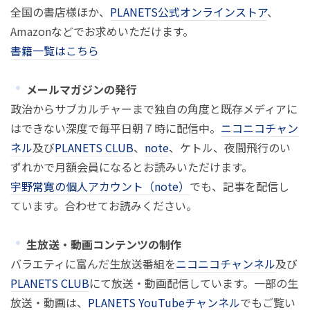
全国の書店様ほか、
PLANETS公式オンラインストア
、
Amazonなどでお求めいただけます。
書籍一覧はこちら
メールマガジンの発行
政治からサブカルチャーまで独自の角度と既存メディアに
はできない深度で毎平日朝７時に配信中。
ニコニコチャン
ネル
及び
PLANETS CLUB
、
note
、ケトル、夜間飛行のい
ずれかで月額会員になるとお読みいただけます。
宇野常寛の個人アカウント（note）
でも、記事を配信し
ています。合わせてお読みください。
生放送・動画コンテンツの制作
バラエティに富んだ生放送番組を
ニコニコチャンネル
及び
PLANETS CLUB
にて放送・動画配信しています。一部の生
放送・動画は、
PLANETS YouTubeチャンネル
でもご覧い