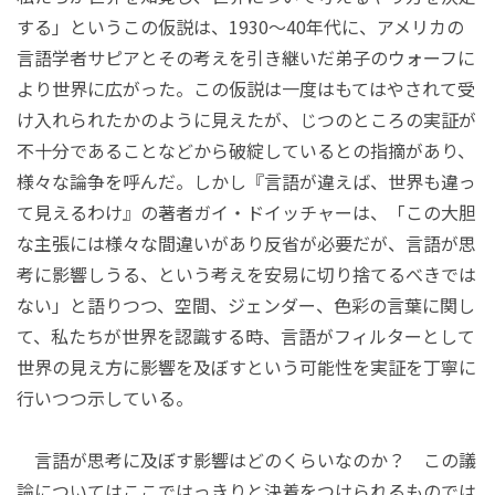
する」というこの仮説は、
1930〜40年代に、アメリカの
言語学者サピアとその考えを引き継いだ弟子のウォーフ
に
より世界に広がった。この仮説は一度はもてはやされて受
け入れられたかのように見えたが、じつのところの実証が
不十分であることなどから破綻しているとの指摘があり、
様々な論争を呼んだ。しかし
『言語が違えば、世界も違っ
て見えるわけ』の著者ガイ・ドイッチャー
は、「この大胆
な主張には様々な間違いがあり反省が必要だが、言語が思
考に影響しうる、という考えを安易に切り捨てるべきでは
ない」と語りつつ、空間、ジェンダー、色彩の言葉に関し
て、私たちが世界を認識する時、言語がフィルターとして
世界の見え方に影響を及ぼすという可能性を実証を丁寧に
行いつつ示している。
言語が思考に及ぼす影響はどのくらいなのか？ この議
論についてはここではっきりと決着をつけられるものでは