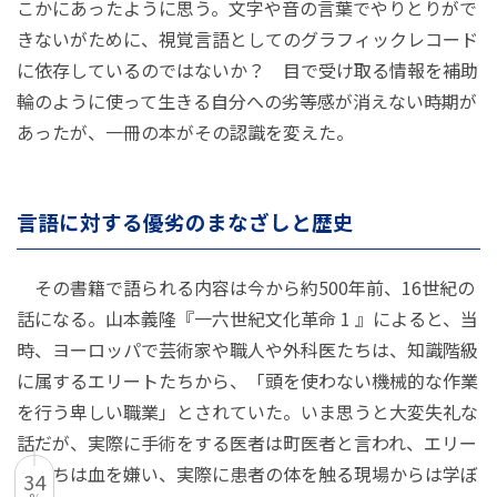
こかにあったように思う。文字や音の言葉でやりとりがで
きないがために、視覚言語としてのグラフィックレコード
に依存しているのではないか？ 目で受け取る情報を補助
輪のように使って生きる自分への劣等感が消えない時期が
あったが、一冊の本がその認識を変えた。
言語に対する優劣のまなざしと歴史
その書籍で語られる内容は今から約500年前、16世紀の
話になる。
山本義隆『一六世紀文化革命 1 』
によると、当
時、ヨーロッパで芸術家や職人や外科医たちは、知識階級
に属するエリートたちから、「頭を使わない機械的な作業
を行う卑しい職業」とされていた。いま思うと大変失礼な
話だが、実際に手術をする医者は町医者と言われ、エリー
トたちは血を嫌い、実際に患者の体を触る現場からは学ぼ
34