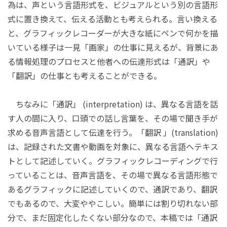
為は、声という言語形式を、ビジュアルという別の言語形
式に置き換えて、伝える活動とも考えられる。言い換える
と、グラフィックレコーダーが大きな紙にペンで何かを描
いている様子は一見「画家」の仕事に見えるが、背景にあ
る情報処理のプロセスと他者への伝達形式は「通訳」や
「翻訳」の仕事とも考えることができる。
ちなみに「通訳」 (
interpretation
) は、異なる言語を話
す人の間に入り、口頭での話し言葉を、その場で聞き手が
求める音声言語として伝達を行う。「翻訳 」(
translation)
は、記録された文書や動画を対象に、異なる言語へテキス
トとして記述していく。グラフィックレコーディングで行
っていることは、音声言語を、その場で異なる言語形態で
あるグラフィックに記述していくので、通訳であり、翻訳
でもあるので、大変ややこしい。簡単には割り切れない部
分で、まだ固定化したくない部分なので、本稿では「通訳