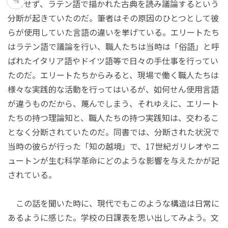
%
うとせず、ラテン語で描かれた古典を読み議論するという
分断が起きていたのだ。筆者はその原因のひとつとして彼
らが使用していた言語の違いを挙げている。エリートたち
はラテン語で議論を行い、職人たちは当時は「俗語」と呼
ばれたイタリア語やドイツ語等で日々の手仕事を行ってい
たのだ。エリートたちからみると、現場で働く職人たちは
様々な実践的な活動を行ってはいるが、如何せん使用言語
が違うものだから、蔑んでしまう、それゆえに、エリート
たちの持つ理論知と、職人たちの持つ実践知は、交わるこ
となく分断されていたのだ。同書では、分断された状況で
当時の彼らが行った「知の越境」で、
17世紀
ガリレオやニ
ュートンが生む科学革命にどのような影響を与えたかが記
されている。
この話を聞いた時に、現代でもこのような構造は日常に
あるように感じた。学校の日課表を思い出してみよう。文