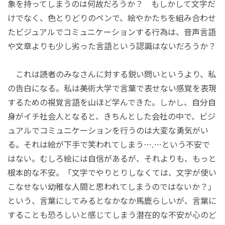
象を持ってしまうのは何故だろうか？ もしかして文字だ
けでなく、色とりどりのペンで、絵やかたちを組み合わせ
たビジュアルでコミュニケーションする行為は、音声言語
や文章よりも少し劣った言語という認識はないだろうか？
これは読者のみなさんに対する鋭い問いというより、私
の告白になる。私は美術大学で言葉で表せない感覚を表現
するための視覚言語を山ほど学んできた。しかし、自分自
身がイチ社会人となると、きちんとした会社の中で、ビジ
ュアルでコミュニケーションを行うのは大変な勇気がい
る。それは絵が下手で笑われてしまう….…という不安で
はない。むしろ絵には自信があるが、それよりも、もっと
根本的な不安。「文字でやりとりしなくては、文字が使い
こなせない幼稚な人間と思われてしまうのではないか？」
という、言葉にしてみるとなかなか馬鹿らしいが、言葉に
することも恐ろしいと感じてしまう潜在的な不安が心のど