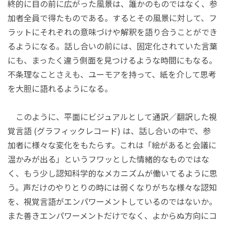
終的に目の前に広がった風景は、誰かのものではなく、参
加者全員で得たものである。するとその風景に対して、フ
ラットにそれぞれの意味づけや解釈を語り合うことができ
るようになる。話し合いの前には、固定化されていた言葉
にも、まったく違う側面を見つけるような時間にもなる。
不条理なことさえも、ユーモアを持って、紙を介して思考
を大胆に語れるようになる。
このように、平面にビジュアルとして通訳／翻訳した視
覚言語 (グラフィックレコード) は、話し合いの中で、参
加者に様々な変化をもたらす。これは「絵があると会議に
温かみが出る」というフワッとした情緒的なものではな
く、もう少し認知科学的なメカニズムが働いてるように思
う。声だけのやりとりの時には弱くなりがちな様々な認知
を、視覚言語がエンパワーメントしているのではないか。
また善きエンパワーメントだけでなく、よからぬ方向にコ