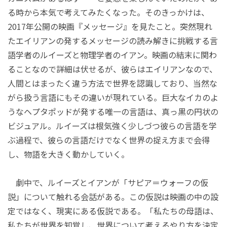
る時から本気で考えてみたくなった。そのきっかけは、
2017年公開の映画『メッセージ』
を見たこと。突然現れ
たエイリアンの発するメッセージの読み解きに挑戦する
言
語学者のルイーズと物理学者のイアン
。映画の結末に関わ
ることなので詳細は伏せるが、彼らはエイリアンなので、
人間とはまったく違う方法で世界を認識しており、当然な
がら扱う言語にもその違いが現れている。巨大なイカのよ
うな
ヘプタポッド
が発する唯一の言語は、真っ黒の円状の
ビジュアル。ルイーズは根気強く少しづつ彼らの言語を学
ぶ過程で、彼らの言語だけでなく世界の捉え方まで会得
し、物語を大きく動かしていく。
劇中で、ルイーズとイアンが
「
サピア＝ウォーフの仮
説
」について触れる会話がある。この仮説は映画の中の設
定ではなく、現実にある仮説である。「私たちの母語は、
私たちが世界を知覚し、世界について考えるやり方を決定