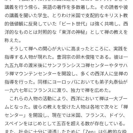
講義を行う傍ら、英語の著作を多数著した。その読者や彼
の講義を聞いた学生、とりわけ米国で支配的なキリスト教
的価値観に反発していた「ビート世代」は強く共鳴し、西
洋的なものとは対照的な「東洋の神秘」として禅の教えを
称えた。
そうして禅への関心が大いに高まったところに、実践を
指導する人物が現れた。曹洞宗の鈴木俊隆である。彼は一
九五九年の渡米後にサンフランシスコ禅センターやタサハ
ラ禅マウンテンセンターを開設し、多くの西洋人に坐禅の
指導を行った。同様にヨーロッパにおいても弟子丸泰仙が
一九六七年にフランスに渡り、独力で禅を広めた。
これらの人物の活動により、西洋において禅は一大ブー
ムとなった。彼らの教えを受けた人物は各地で次々と「禅
センター」を開設し、現在では米国、フランス、ドイツ、
スペインをはじめとして五百を超える数が存在している。
また、社会に十分に浸透したために「Zen」は仏教的な枠