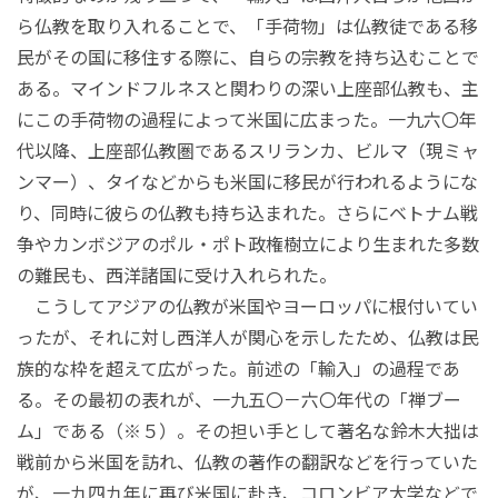
ら仏教を取り入れることで、「手荷物」は仏教徒である移
民がその国に移住する際に、自らの宗教を持ち込むことで
ある。マインドフルネスと関わりの深い上座部仏教も、主
にこの手荷物の過程によって米国に広まった。一九六〇年
代以降、上座部仏教圏であるスリランカ、ビルマ（現ミャ
ンマー）、タイなどからも米国に移民が行われるようにな
り、同時に彼らの仏教も持ち込まれた。さらにベトナム戦
争やカンボジアのポル・ポト政権樹立により生まれた多数
の難民も、西洋諸国に受け入れられた。
こうしてアジアの仏教が米国やヨーロッパに根付いてい
ったが、それに対し西洋人が関心を示したため、仏教は民
族的な枠を超えて広がった。前述の「輸入」の過程であ
る。その最初の表れが、一九五〇－六〇年代の「禅ブー
ム」である（※５）。その担い手として著名な鈴木大拙は
戦前から米国を訪れ、仏教の著作の翻訳などを行っていた
が、一九四九年に再び米国に赴き、コロンビア大学などで