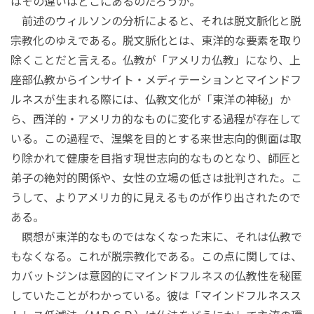
はその違いはどこにあるのだろうか。
前述のウィルソンの分析によると、それは脱文脈化と脱
宗教化のゆえである。脱文脈化とは、東洋的な要素を取り
除くことだと言える。仏教が「アメリカ仏教」になり、上
座部仏教からインサイト・メディテーションとマインドフ
ルネスが生まれる際には、仏教文化が「東洋の神秘」か
ら、西洋的・アメリカ的なものに変化する過程が存在して
いる。この過程で、涅槃を目的とする来世志向的側面は取
り除かれて健康を目指す現世志向的なものとなり、師匠と
弟子の絶対的関係や、女性の立場の低さは批判された。こ
うして、よりアメリカ的に見えるものが作り出されたので
ある。
瞑想が東洋的なものではなくなった末に、それは仏教で
もなくなる。これが脱宗教化である。この点に関しては、
カバットジンは意図的にマインドフルネスの仏教性を秘匿
していたことがわかっている。彼は「マインドフルネスス