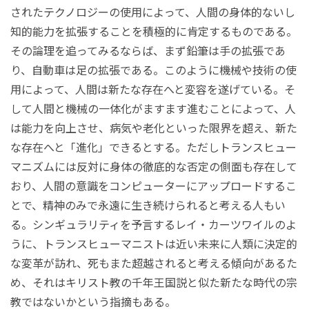
されたテクノロジーの使用によって、人間の身体的ないし
知的能力を拡張することを積極的に肯定するものである。
その論理を追ってみるならば、まず鉛筆は手の拡張であ
り、自動車は足の拡張である。このように機械や技術の使
用によって、人間は新たな存在へと変容を遂げている。そ
して人間と機械の一体化がますます進むことによって、人
は能力を向上させ、病気や老化といった限界を超え、新た
な存在へと「進化」できるとする。ただしトランスヒュー
マニズムには反対に身体の徹底的な否定の側面も存在して
おり、人間の意識をコンピューターにアップロードするこ
とで、精神のみで永遠に生き続けられると考える人もい
る。シンギュラリティを予言するレイ・カーツワイルのよ
うに、トランスヒューマニストは近い未来に人類に決定的
な変革が訪れ、死もまた超越されると考える傾向があるた
め、それはキリスト教の千年王国説と似た新たな時代の宗
教ではないかという指摘もある。