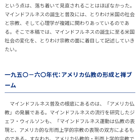
という点は、落ち着いて見直されることはほぼなかった。
マインドフルネスの誕生と普及には、とりわけ米国の社会
と宗教、そして心理学が複雑に関わりあっているのであ
る。そこで本稿では、マインドフルネスの誕生に至る米国
社会の変化を、とりわけ宗教の面に着目して記述していき
たい。
一九五〇－六〇年代：アメリカ仏教の形成と禅ブ
ーム
マインドフルネス普及の根底にあるのは、「アメリカ仏
教」の発展である。マインドフルネスの流行を研究したジ
ェフ・ウィルソンも、「マインドフルネス運動は仏教の表
現と、アメリカ的な形而上学的宗教の表現の双方によるも
のである。すなわち、アメリカ仏教的・形而上学的宗教で