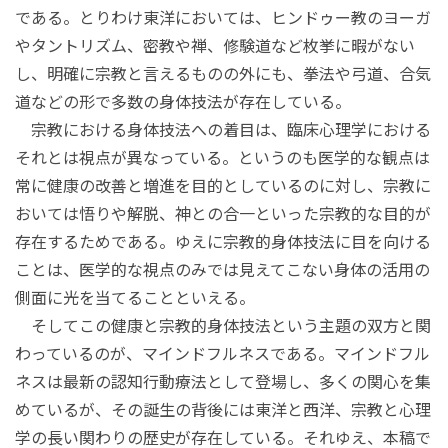
である。とりわけ東洋においては、ヒンドゥー教のヨーガ
やタントリズム、密教や禅、修験道など枚挙に暇がない
し、明確に宗教と言えるものの外にも、拳法や弓道、合気
道などの形で多数の身体技法が存在している。
宗教における身体技法への着目は、臨床心理学における
それとは視点が異なっている。というのも医学的な観点は
常に健康の改善と増進を目的としているのに対し、宗教に
おいては悟りや解脱、神との合一といった宗教的な目的が
存在するためである。ゆえに宗教的身体技法に目を向ける
ことは、医学的な視点のみでは見えてこない身体の活用の
側面に光を当てることといえる。
そしてこの健康と宗教的身体技法という主題の双方と関
わっているのが、マインドフルネスである。マインドフル
ネスは最新の認知行動療法として登場し、多くの関心を集
めているが、その誕生の背後には東洋と西洋、宗教と心理
学の長い関わりの歴史が存在している。それゆえ、本稿で