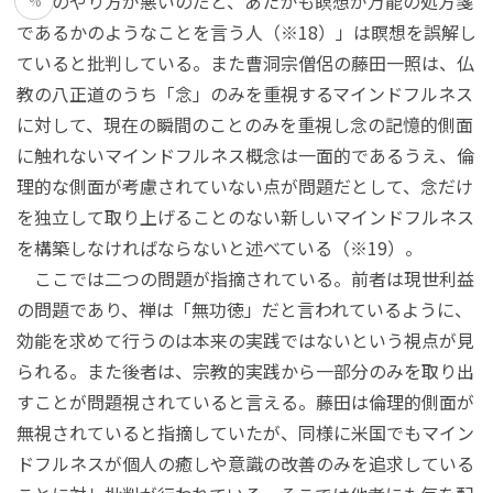
瞑想のやり方が悪いのだと、あたかも瞑想が万能の処方箋
%
であるかのようなことを言う人（※18）」は瞑想を誤解し
ていると批判している。また曹洞宗僧侶の藤田一照は、仏
教の八正道のうち「念」のみを重視するマインドフルネス
に対して、現在の瞬間のことのみを重視し念の記憶的側面
に触れないマインドフルネス概念は一面的であるうえ、倫
理的な側面が考慮されていない点が問題だとして、念だけ
を独立して取り上げることのない新しいマインドフルネス
を構築しなければならないと述べている（※19）。
ここでは二つの問題が指摘されている。前者は現世利益
の問題であり、禅は「無功徳」だと言われているように、
効能を求めて行うのは本来の実践ではないという視点が見
られる。また後者は、宗教的実践から一部分のみを取り出
すことが問題視されていると言える。藤田は倫理的側面が
無視されていると指摘していたが、同様に米国でもマイン
ドフルネスが個人の癒しや意識の改善のみを追求している