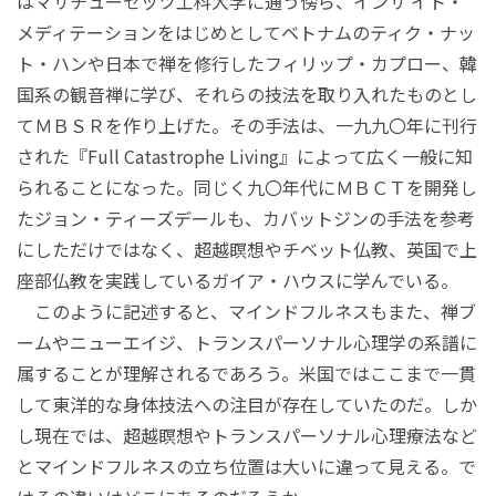
はマサチューセッツ工科大学に通う傍ら、インサ イト・
メディテーションをはじめとしてベトナムのティク・ナッ
ト・ハンや日本で禅を修行したフィリップ・カプロー、韓
国系の観音禅に学び、それらの技法を取り入れたものとし
てＭＢＳＲを作り上げた。その手法は、一九九〇年に刊行
された『Full Catastrophe Living』によって広く一般に知
られることになった。同じく九〇年代にＭＢＣＴを開発し
たジョン・ティーズデールも、カバットジンの手法を参考
にしただけではなく、超越瞑想やチベット仏教、英国で上
座部仏教を実践しているガイア・ハウスに学んでいる。
このように記述すると、マインドフルネスもまた、禅ブ
ームやニューエイジ、トランスパーソナル心理学の系譜に
属することが理解されるであろう。米国ではここまで一貫
して東洋的な身体技法への注目が存在していたのだ。しか
し現在では、超越瞑想やトランスパーソナル心理療法など
とマインドフルネスの立ち位置は大いに違って見える。で