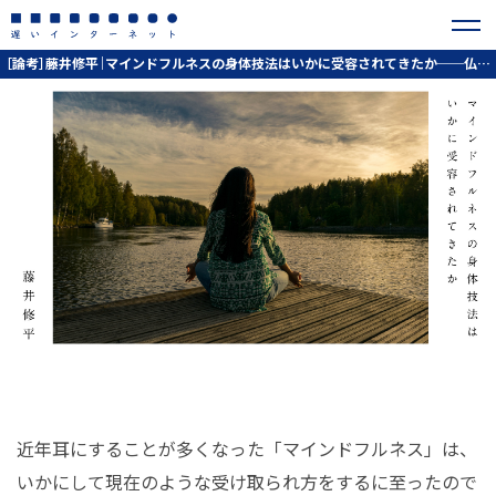
［論考］藤井修平｜マインドフルネスの身体技法はいかに受容されてきたか──仏教と心理学の関わりの歴史から考える
近年耳にすることが多くなった「マインドフルネス」は、
いかにして現在のような受け取られ方をするに至ったので