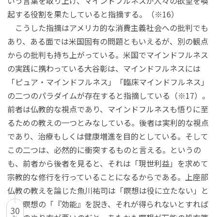
いう言葉を取り上げ、マインドフルネスが人々の欲望を喚
起する役割を果たしていると指摘する。（※16）
こうした指摘はアメリカ的な消費主義社会への批判でも
あり、ある面では米国固有の問題ともいえるが、別の観点
からの批判も持ち上がっている。米国でマインドフルネス
の実践に携わっている大谷彰は、マインドフルネスには
「ピュア・マインドフルネス」「臨床マインドフルネス」
の二つのパラダイムが存在すると指摘している（※17）。
前者は仏教的な視点であり、マインドフルネスも悟りに至
るための教えの一つとみなしている。後者は実利的な視点
であり、治療もしくは健康増進を目的としている。そして
この二つは、必然的に衝突するものと言える。というの
も、前者から後者を見ると、それは「現世利益」を求めて
宗教的な修行を行っていることになるからである。上座部
仏教の教えを論じた魚川祐司は「瞑想は役に立たない」と
し、瞑想の「『効能』を説き、それが得られないとすれば
30