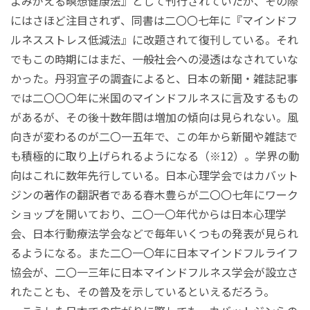
よみがえる暝想健康法』として刊行されていたが、その際
にはさほど注目されず、同書は二〇〇七年に『マインドフ
ルネスストレス低減法』に改題されて復刊している。それ
でもこの時期にはまだ、一般社会への浸透はなされていな
かった。丹羽宣子の調査によると、日本の新聞・雑誌記事
では二〇〇〇年に米国のマインドフルネスに言及するもの
があるが、その後十数年間は増加の傾向は見られない。風
向きが変わるのが二〇一五年で、この年から新聞や雑誌で
も積極的に取り上げられるようになる（※12）。学界の動
向はこれに数年先行している。日本心理学会ではカバット
ジンの著作の翻訳者である春木豊らが二〇〇七年にワーク
ショップを開いており、二〇一〇年代からは日本心理学
会、日本行動療法学会などで毎年いくつもの発表が見られ
るようになる。また二〇一〇年に日本マインドフルライフ
協会が、二〇一三年に日本マインドフルネス学会が設立さ
れたことも、その普及を示しているといえるだろう。