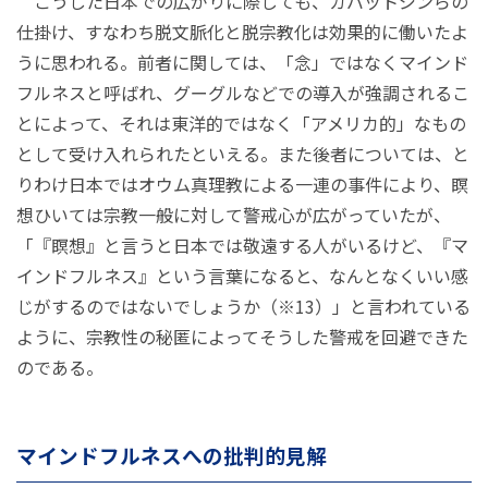
こうした日本での広がりに際しても、カバットジンらの
仕掛け、すなわち脱文脈化と脱宗教化は効果的に働いたよ
うに思われる。前者に関しては、「念」ではなくマインド
フルネスと呼ばれ、グーグルなどでの導入が強調されるこ
とによって、それは東洋的ではなく「アメリカ的」なもの
として受け入れられたといえる。また後者については、と
りわけ日本ではオウム真理教による一連の事件により、瞑
想ひいては宗教一般に対して警戒心が広がっていたが、
「『瞑想』と言うと日本では敬遠する人がいるけど、『マ
インドフルネス』という言葉になると、なんとなくいい感
じがするのではないでしょうか（※13）」と言われている
ように、宗教性の秘匿によってそうした警戒を回避できた
のである。
マインドフルネスへの批判的見解