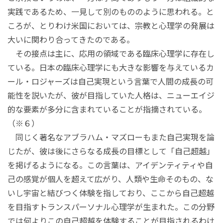
実践であるため、一見して別のもののように思われる。と
ころが、とりわけ米国においては、宗教と心理学の発展は
大いに関わり合ってきたのである。
その接点は主に、応用の領域である臨床心理学に存在し
ている。日本の臨床心理学にも大きな影響を与えているカ
ール・ロジャーズは自己実現という言葉で人間の成長の可
能性を説いたが、彼が目指していた人格は、ニューエイジ
的な要素が多分に含まれていることが指摘されている。
（※６）
同じく著名なアブラハム・マズローもまた自己実現を論
じたが、彼は後にさらなる成長の目標として「自己超越」
を掲げるようになる。この言葉は、アイデンティティや自
己の感覚が個人を超えて広がり、人類や生命そのもの、な
いし宇宙と結びつく体験を指しており、ここから自己超越
を目指すトランスパーソナル心理学が生まれた。この分野
では何よりこの自己超越を体験することが目指されるわけ