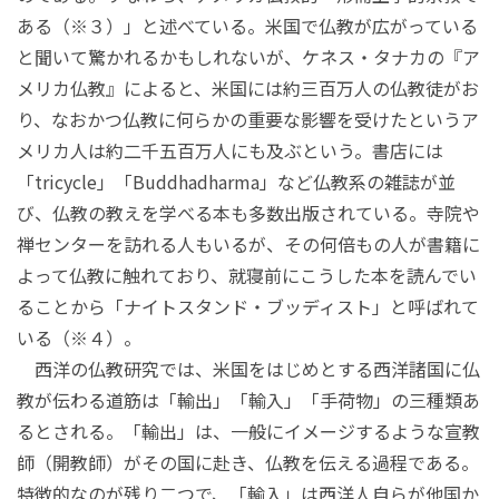
ある（※３）」と述べている。米国で仏教が広がっている
と聞いて驚かれるかもしれないが、ケネス・タナカの『ア
メリカ仏教』によると、米国には約三百万人の仏教徒がお
り、なおかつ仏教に何らかの重要な影響を受けたというア
メリカ人は約二千五百万人にも及ぶという。書店には
「tricycle」「Buddhadharma」など仏教系の雑誌が並
び、仏教の教えを学べる本も多数出版されている。寺院や
禅センターを訪れる人もいるが、その何倍もの人が書籍に
よって仏教に触れており、就寝前にこうした本を読んでい
ることから「ナイトスタンド・ブッディスト」と呼ばれて
いる（※４）。
西洋の仏教研究では、米国をはじめとする西洋諸国に仏
教が伝わる道筋は「輸出」「輸入」「手荷物」の三種類あ
るとされる。「輸出」は、一般にイメージするような宣教
師（開教師）がその国に赴き、仏教を伝える過程である。
特徴的なのが残り二つで、「輸入」は西洋人自らが他国か