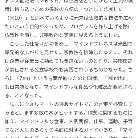
トレス低減法（ＭＢＳＲ）は仏法をどうにかして主流の環
境に持ち込むための多数の方便の一つとして発展した
（※10）」と述べているように元来は仏教的な技法を広め
たいという目的があったが、プログラムを作り上げる際に
仏教性を隠し、非宗教的な実践に見えるようにした。
こうした仕掛けが功を奏し、マインドフルネスは米国で
爆発的な広がりを見せた。宗教性を排除したゆえに、それ
は企業が従業員に勧めても問題ないものとなり、宗教教育
が禁止される公立学校でも実践されうるものとなった。さ
らに「Zen」という言葉が辿ったのと同様、「 Mindful」
も日常語となり、マインドフルな食品や化粧品が販売され
ることとなった。
試しにウォルマートの通販サイトでこの言葉を検索して
みると、まず多数の本がヒットする。瞑想に関するものに
加え、マインドフルな食事、人間関係、仕事、運動、子育
てなど人生のあらゆる場面に対するガイドがあり、『マイ