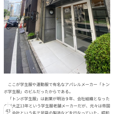
ここが学生服や運動服で有名なアパレルメーカー「トン
ボ学生服」のビルだったからである。
「トンボ学生服」は創業が明治９年、会社組織となった
のが大正13年という学生服老舗メーカーだが、元々は帝国
43
足袋会社という名で足袋の製造などを行なっていた。昭和