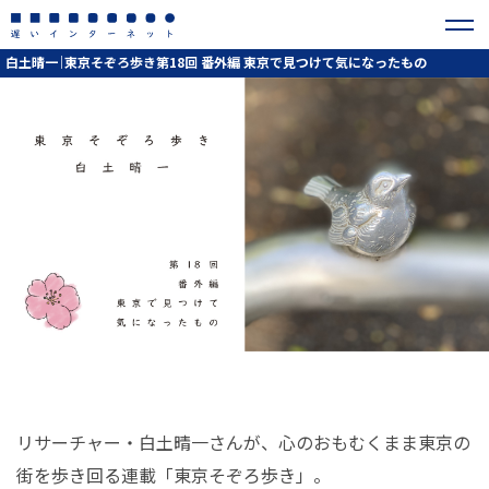
白土晴一｜東京そぞろ歩き第18回 番外編 東京で見つけて気になったもの
リサーチャー・白土晴一さんが、心のおもむくまま東京の
街を歩き回る連載「東京そぞろ歩き」。