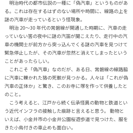
明治時代の都市伝説の一種に「偽汽車」というものがあ
る。これは存在するはずのない場所や時間に、線路の上を
謎の汽車が走っているという怪現象。
明治 20〜30 年代の常磐線が開通した時期に、汽車の走
っていない筈の夜中に謎の汽笛が聞こえたり、走行中の汽
車の機関士が前方から突っ込んでくる謎の汽車を見つけて
緊急停止したが、その汽車が忽然と消えてしまったという
ことがあったらしい。
これこそ「偽汽車」なのだが、ある日、常磐線の線路脇
に汽車に轢かれた狢の死骸が見つかる。人々は「これが偽
汽車の正体か」と驚き、このお寺に塚を作って供養したと
のこと。
こう考えると、江戸から続く伝承怪異の動物と鉄道とい
う近代インフラの接触した痕跡と言えると思う。 動物と
いえば、小金井市の小金井公園桜遊歩道で見つけた、服を
きた小鳥付きの車止めも面白い。