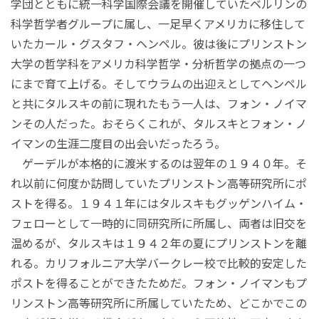
学団とともに統一科学国際会議を開催していたベルリンの
科学哲学者グループに属し、一足早くアメリカに移住して
いたカール・グスタフ・ヘンペル。彼は後にプリンストン
大学の哲学科をアメリカ科学哲学・分析哲学の拠点の一つ
にまで育て上げる。そしてウラムの出迎えとしてヘンペル
と共にタルスキの前に現れたもう一人は、フォン・ノイマ
ンその人だった。おそらくこれが、タルスキとフォン・ノ
イマンの生涯二度目の出会いだったろう。
ゲーデルが本格的に渡米するのは翌年の１９４０年。そ
れ以前に何度か訪問していたプリンストン高等研究所にポ
ストを得る。１９４１年にはタルスキもグッゲンハイム・
フェローとして一時的に同研究所に所属し、両者は旧交を
温めるが、タルスキは１９４２年の夏にプリンストンを離
れる。カリフォルニア大学バークレー校で比較的安定した
ポストを得ることができたためだ。フォン・ノイマンもプ
リンストン高等研究所に所属していたため、どこかでこの