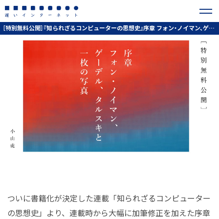
​​［特別無料公開］『知られざるコンピューターの思想史』序章 フォン・ノイマン、ゲーデル、タルスキと一枚の写真｜小山虎
ついに書籍化が決定した連載「知られざるコンピューター
の思想史」より、連載時から大幅に加筆修正を加えた序章