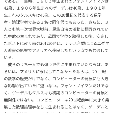
である。 当時、１９０３年生まれのフォン・ノイマンは
42歳、１９０６年生まれのゲーデルは40歳、１９０１年
生まれのタルスキは45歳。この20世紀を代表する数学
者・論理学者である３名は同年代でもあった。さらに、３
人とも第一次世界大戦前、民族自決の激動に翻弄されてい
た中欧の生まれであり、母国で学位を取得した後、安定し
たポストに就く前の30代の時に、ナチス台頭によるユダヤ
人迫害の影響でアメリカへ移民したという点でも共通して
いる。
彼らのうち一人でも違う世代に生まれていたならば、あ
るいは、アメリカに移民してこなかったならば、20 世紀
の数学の歴史だけでなく、コンピューターの発展にも大き
な影響が出ていたに違いない。フォン・ノイマンだけでな
く、ゲーデルもタルスキも初期のコンピューターの発展と
無関係ではない。コンピューターは20世紀前半に大きく発
展した数理論理学なしに生まれることはなく、ゲーデルと