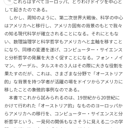
%
て、これらはすべてヨーロッパ、とりわけドイツを中心と
して起きたのである。
しかし、周知のように、第二次世界大戦後、科学の中心
はアメリカへと移行し、アメリカ固有の背景のもとで我々
の知る現代科学が確立されることになる。それにともな
い、数理論理学と科学哲学もアメリカへと主軸を移すこと
になり、同様の変遷を遂げ、コンピューター・サイエンス
と分析哲学の発展を大きく促すことになる。フォン・ノイ
マン、ゲーデル、タルスキの３人はその際に大きな役割を
果たすのだが、これは、さまざまな分野で「オーストリア
的」な背景を持つ学者が活躍の場をドイツからアメリカに
移したことの象徴的事例なのである。
本書でこれから試みられるのは、19世紀から20世紀に
かけて行われた「オーストリア的」なもののヨーロッパか
らアメリカへの移行を、コンピューター・サイエンスと分
析哲学という、一見何の関係もなさそうに見える二つの学