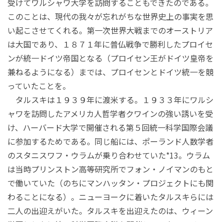
受けてワルシャワ大学を訪問することもできたのである。
このことは、現代の我々が忘れがちな世界史上の事実を思
い起こさせてくれる。第一次世界大戦までのオーストリア
は大国であり、１８７１年に普仏戦争で勝利したプロイセ
ンが統一ドイツ帝国となる（プロイセン王がドイツ皇帝を
兼ねるようになる）までは、プロイセンとドイツ統一を競
っていたことを。
タルスキは１９３９年に渡米する。１９３３年にワルシ
ャワを訪問したアメリカ人哲学者クワインの強い誘いを受
け、ハーバード大学で開催される第５回統一科学国際会議
に参加するためである。同じ船には、ポーランド人数学者
のスタニスワフ・ウラムが乗り合わせていた*13。ウラム
は当時プリンストン高等研究所でフォン・ノイマンのもと
で働いていた（のちにマンハッタン・プロジェクトにも関
わることになる）。ニューヨークに着いたタルスキらには
二人の出迎えがいた。タルスキを出迎えたのは、ウィーン