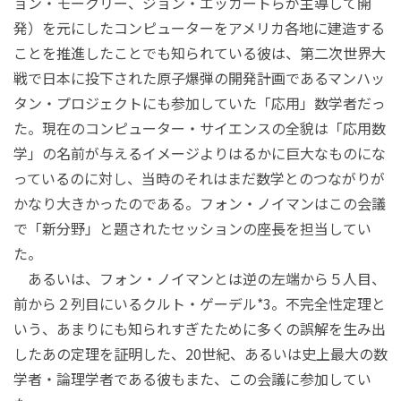
ョン・モークリー、ジョン・エッカートらが主導して開
発）を元にしたコンピューターをアメリカ各地に建造する
ことを推進したことでも知られている彼は、第二次世界大
戦で日本に投下された原子爆弾の開発計画であるマンハッ
タン・プロジェクトにも参加していた「応用」数学者だっ
た。現在のコンピューター・サイエンスの全貌は「応用数
学」の名前が与えるイメージよりはるかに巨大なものにな
っているのに対し、当時のそれはまだ数学とのつながりが
かなり大きかったのである。フォン・ノイマンはこの会議
で「新分野」と題されたセッションの座長を担当してい
た。
あるいは、フォン・ノイマンとは逆の左端から５人目、
前から２列目にいるクルト・ゲーデル*3。不完全性定理と
いう、あまりにも知られすぎたために多くの誤解を生み出
したあの定理を証明した、20世紀、あるいは史上最大の数
学者・論理学者である彼もまた、この会議に参加してい