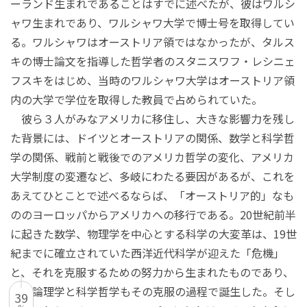
ーランド生まれであることはすでに述べたが、彼はワルシ
ャワ生まれであり、ワルシャワ大学で博士号を取得してい
る。ワルシャワはオーストリア領ではなかったが、タルス
キの博士論文を指導した哲学者のスタニスワフ・レシニェ
フスキをはじめ、当時のワルシャワ大学はオーストリア領
内の大学で学位を取得した教員で占められていた。
彼ら３人がみなアメリカに移住し、大きな影響力を残し
た背景には、ドイツとオーストリアの関係、数学と科学哲
学の関係、戦前と戦後でのアメリカ哲学の変化、アメリカ
大学制度の変遷など、多岐にわたる要因があるが、これを
あえてひとことで述べるならば、「オーストリア的」なも
ののヨーロッパからアメリカへの移行である。20世紀前半
に起きた数学、物理学を中心とする科学の大変革は、19世
紀までに確立されていた西洋近代科学が迎えた「危機」
と、それを克服するための努力から生まれたものであり、
数理論理学と科学哲学もその克服の過程で誕生した。そし
39