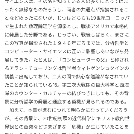
サイエンスは、その名を知っている人の多くにとってはま
ったく無縁なものだろうし、両者の共通点が指摘されるこ
となどめったにないが、じつはどちらも19世紀ヨーロッパ
で生まれた数理論理学を源泉とし、戦後アメリカで本格的
に発展した分野である。じっさい、戦後しばらく、まさに
この写真が撮影された１９４６年ごろまでは、分析哲学と
コンピューター・サイエンスは互いに影響しあいながら発
展してきた。たとえば、「コンピューターの父」と称され
るアラン・チューリングは哲学者ウィトゲンシュタインの
講義に出席しており、二人の間で熱心な議論がなされてい
たことが知られている*6。第二次大戦期の巨大科学と西海
岸のカウンター・カルチャーの結びつきにしても、その背
景に分析哲学の発展と通底する契機が見られるのである。
加えて、本書が進むにつれて明らかになっていくだろう
が、その背景に、20世紀初頭の近代科学にキリスト教的世
界観との衝突などさまざまな「危機」が生じていたことを