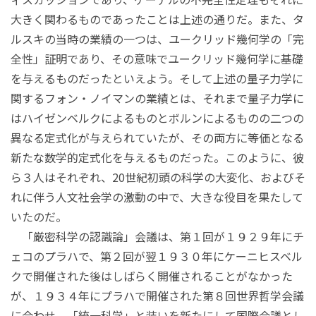
大きく関わるものであったことは上述の通りだ。また、タ
ルスキの当時の業績の一つは、ユークリッド幾何学の「完
全性」証明であり、その意味でユークリッド幾何学に基礎
を与えるものだったといえよう。そして上述の量子力学に
関するフォン・ノイマンの業績とは、それまで量子力学に
はハイゼンベルクによるものとボルンによるものの二つの
異なる定式化が与えられていたが、その両方に等価となる
新たな数学的定式化を与えるものだった。このように、彼
ら３人はそれぞれ、20世紀初頭の科学の大変化、およびそ
れに伴う人文社会学の激動の中で、大きな役目を果たして
いたのだ。
「厳密科学の認識論」会議は、第１回が１９２９年にチ
ェコのプラハで、第２回が翌１９３０年にケーニヒスベル
クで開催された後はしばらく開催されることがなかった
が、１９３４年にプラハで開催された第８回世界哲学会議
に合わせ、「統一科学」と装いを新たにして国際会議とし