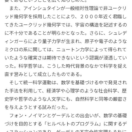
また、アインシュタインが一般相対性理論で非ユークリ
ッド幾何学を採用したことにより、２０００年近く君臨し
てきたユークリッド幾何学では、宇宙の構造を記述するの
に不十分であることが明らかとなった。さらに、シュレデ
ィンガーらにより量子力学が生まれ、原子や電子のような
ミクロの系に関しては、ニュートン力学によって得られて
いたような確実さは期待できないという認識が浸透してい
った。科学哲学は、こうした時代背景のなかで科学を捉え
直す営みとして成立したものである。
そして統一科学運動は、数学を基礎づける中で発見され
た手法を利用して、経済学や心理学のような社会科学、歴
史学や哲学のような人文学にも、自然科学と同等の厳密さ
を与えようとする試みだった。
フォン・ノイマンとゲーデルとの出会いが、数学の基礎
づけを目的とする「ヒルベルトのプログラム」に関するデ
ィスカッションであり、ゲーデルの不完全性定理もそれに