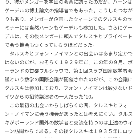
り、彼がメンガーを学団の会合に誘ったのだが、ハーンは
ゲーデルの博士論文の指導者でもあった。こうしたつなが
りもあり、メンガーが企画したウィーンでのタルスキのセ
ミナーには当然ハーンもゲーデルも参加した。さらにゲー
デルは、その後メンガーに頼んでタルスキとプライベート
で会う機会もつくってもらうほどだった。
タルスキとフォン・ノイマンとの出会いはあまり定かで
はないのだが、おそらく１９２９年だ。この年の９月、ポ
ーランドの首都ワルシャワで、第１回スラブ国家数学者会
議という数学の国際会議が開催されたのだが、この会議に
タルスキは参加しており、フォン・ノイマンは数少ないド
イツからの招待講演者の一人だった*10。
この最初の出会いからしばらくの間、タルスキとフォ
ン・ノイマンに会う機会があったとは考えにくい。タルス
キがポーランド国外の数学者と交流を持つのは上述のウィ
ーン訪問からである。その後タルスキは１９３５年にロッ