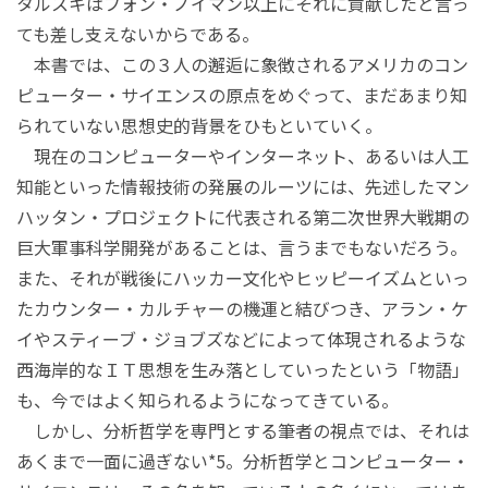
タルスキはフォン・ノイマン以上にそれに貢献したと言っ
ても差し支えないからである。
本書では、この３人の邂逅に象徴されるアメリカのコン
ピューター・サイエンスの原点をめぐって、まだあまり知
られていない思想史的背景をひもといていく。
現在のコンピューターやインターネット、あるいは人工
知能といった情報技術の発展のルーツには、先述したマン
ハッタン・プロジェクトに代表される第二次世界大戦期の
巨大軍事科学開発があることは、言うまでもないだろう。
また、それが戦後にハッカー文化やヒッピーイズムといっ
たカウンター・カルチャーの機運と結びつき、アラン・ケ
イやスティーブ・ジョブズなどによって体現されるような
西海岸的なＩＴ思想を生み落としていったという「物語」
も、今ではよく知られるようになってきている。
しかし、分析哲学を専門とする筆者の視点では、それは
あくまで一面に過ぎない*5。分析哲学とコンピューター・