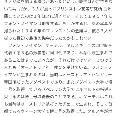
３人が顔を揃える機会があったという可能性は否定できな
い*14。だが、３人が揃ってプリンストン高等研究所に所
属していたのは１年ほどに過ぎない。そして１９５７年に
フォン・ノイマンは他界する。もしかすると、あの写真が
撮られた１９４６年のプリンストンの会議は、彼ら３人が
揃った最初で最後の機会だったのかもしれない。
フォン・ノイマン、ゲーデル、タルスキ。この20世紀を
代表する３名の数学者が同世代であり、みな中欧生まれで
あることはすでに述べたが、それだけではない。じつは３
人とも「オーストリア的」教育を受けている。フォン・ノ
イマンが生まれたのは、当時はオーストリア・ハンガリー
帝国領だったブダペストであり、またブダペスト大学で博
士号を取得している（ベルリン大学でヒルベルトの指導を
受けるのは博士号取得後のことである）。ゲーデルはこれ
も当時はオーストリア領だったチェコで生まれ、そして首
都であるウィーン大学で博士号を取得した。タルスキがポ