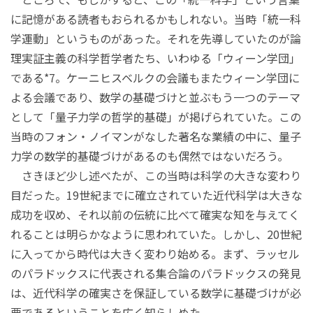
に記憶がある読者もおられるかもしれない。当時「統一科
学運動」というものがあった。それを先導していたのが論
理実証主義の科学哲学者たち、いわゆる「ウィーン学団」
である*7。ケーニヒスベルクの会議もまたウィーン学団に
よる会議であり、数学の基礎づけと並ぶもう一つのテーマ
として「量子力学の哲学的基礎」が掲げられていた。この
当時のフォン・ノイマンがなした著名な業績の中に、量子
力学の数学的基礎づけがあるのも偶然ではないだろう。
さきほど少し述べたが、この当時は科学の大きな変わり
目だった。19世紀までに確立されていた近代科学は大きな
成功を収め、それ以前の伝統に比べて確実な知を与えてく
れることは明らかなように思われていた。しかし、20世紀
に入ってから時代は大きく変わり始める。まず、ラッセル
のパラドックスに代表される集合論のパラドックスの発見
は、近代科学の確実さを保証している数学に基礎づけが必
要であるということを広く知らしめた。