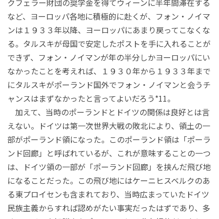
クフェラー財団の奨学金を得てウィーンに半年間滞在する
など、ヨーロッパ各地に積極的に赴くが、フォン・ノイマ
ンは１９３３年以降、ヨーロッパにあまり戻ってこなくな
る。タルスキが母国で安定したポストを手に入れることが
できず、フォン・ノイマンが年の半分しかヨーロッパにい
なかったことを考えれば、１９３０年から１９３３年まで
にタルスキがポーランド国外でフォン・ノイマンと会うチ
ャンスはまずなかったと言ってよいだろう*11。
加えて、当時のポーランドとドイツの関係は良好とは言
えない。ドイツは第一次世界大戦の敗北により、領土の一
部がポーランド領になった。このポーランド領は「ポーラ
ンド回廊」と呼ばれているが、これが意味することの一つ
は、ドイツ領の一部が「ポーランド回廊」を挟んだ飛び地
になることだった。この飛び地にはケーニヒスベルクのあ
る東プロイセンも含まれており、当時広まっていたドイツ
民族主義からすれば認めがたい事実だったはずであり、多