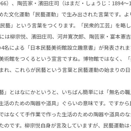
1966）、陶芸家・濱田庄司（はまだ・しょうじ：1894～
めた文化運動「民藝運動」で生み出された言葉です。よ
が「民藝」という言葉をつくります。「民衆的工芸」を略
6年には柳宗悦、濱田庄司、河井寛次郎、陶芸家・富本憲
3）の4名による「日本民藝美術館設立趣意書」が発表され
美術館をつくるという宣言ですね。博物館ではなく、「
まれ、これらが民藝という言葉と民藝運動の始まりの日
」とはなにかというと、いちばん簡単には「無名の職
生活のための陶器や道具」ぐらいの意味です。ですから
ではなくて手作業で作った生活のための陶器や道具のな
たのです。柳宗悦自身が言及していますが、民藝運動は