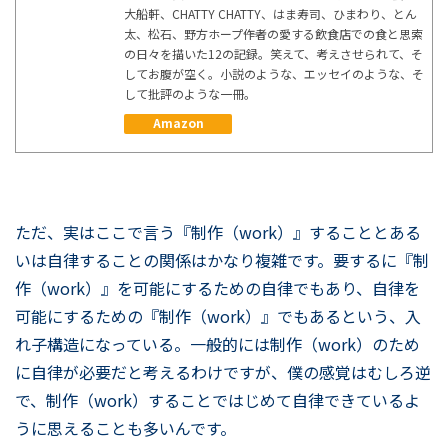
大船軒、CHATTY CHATTY、はま寿司、ひまわり、とん
太、松石、野方ホープ――作者の愛する飲食店での食と思索
の日々を描いた12の記録。笑えて、考えさせられて、そ
してお腹が空く。小説のような、エッセイのような、そ
して批評のような一冊。
Amazon
ただ、実はここで言う『制作（work）』することとある
いは自律することの関係はかなり複雑です。要するに『制
作（work）』を可能にするための自律でもあり、自律を
可能にするための『制作（work）』でもあるという、入
れ子構造になっている。一般的には制作（work）のため
に自律が必要だと考えるわけですが、僕の感覚はむしろ逆
で、制作（work）することではじめて自律できているよ
うに思えることも多いんです。