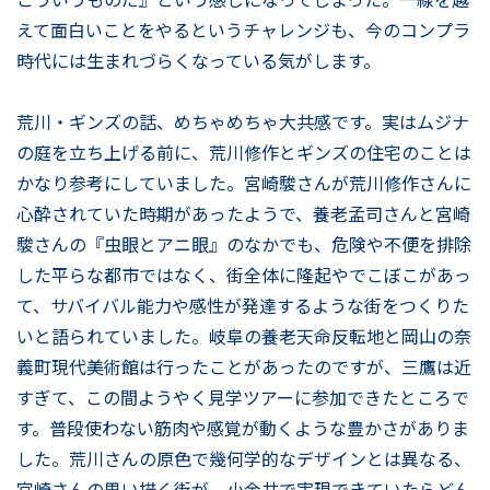
えて面白いことをやるというチャレンジも、今のコンプラ
時代には生まれづらくなっている気がします。
荒川・ギンズの話、めちゃめちゃ大共感です。実はムジナ
の庭を立ち上げる前に、荒川修作とギンズの住宅のことは
かなり参考にしていました。宮崎駿さんが荒川修作さんに
心酔されていた時期があったようで、養老孟司さんと宮崎
駿さんの『虫眼とアニ眼』のなかでも、危険や不便を排除
した平らな都市ではなく、街全体に隆起やでこぼこがあっ
て、サバイバル能力や感性が発達するような街をつくりた
いと語られていました。岐阜の養老天命反転地と岡山の奈
義町現代美術館は行ったことがあったのですが、三鷹は近
すぎて、この間ようやく見学ツアーに参加できたところで
す。普段使わない筋肉や感覚が動くような豊かさがありま
した。荒川さんの原色で幾何学的なデザインとは異なる、
宮崎さんの思い描く街が、小金井で実現できていたらどん