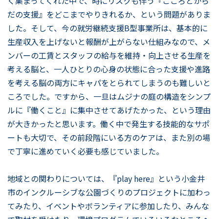
く集まってくれた中で、時にリスクも伴う『こころとから
だの支援』をどこまでやりきれるか、という問題がありま
した。そして、今の就労継続支援B型事業所は、基本的に
生産収入を上げないと報酬が上がらない仕組みなので、メ
ンバーの工賃とスタッフの給与を維持・向上させる生産を
考える脳と、一人ひとりの心身の状態に合った支援や進路
を考える脳の両方にキャパをとられてしまうのも難しいと
ころでした。ですから、一旦はムジナの庭の構造をシンプ
ルに『働くこと』に集中させてあげたかった、という理由
が大きかったと思います。働く中で発生する技能的なサポ
ートも大切で、その前段階にいる方のケアは、また別の場
で丁寧に進めていく必要も感じていました。
地域との関わりについては、『play here』という小金井
市のインクルーシブな公園づくりのプロジェクトに加わっ
てみたり、イベントやボランティアに参加したり、みんな