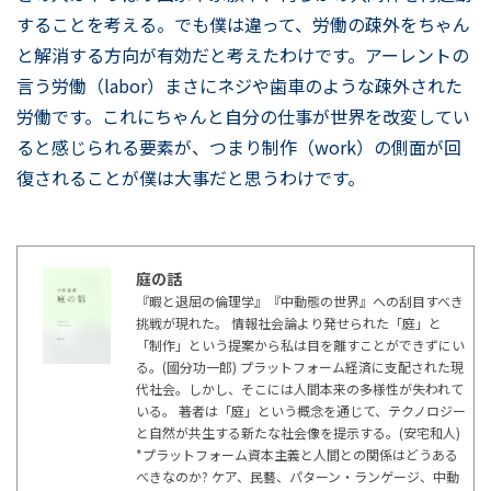
することを考える。でも僕は違って、労働の疎外をちゃん
と解消する方向が有効だと考えたわけです。アーレントの
言う労働（labor）まさにネジや歯車のような疎外された
労働です。これにちゃんと自分の仕事が世界を改変してい
ると感じられる要素が、つまり制作（work）の側面が回
復されることが僕は大事だと思うわけです。
庭の話
『暇と退屈の倫理学』『中動態の世界』への刮目すべき
挑戦が現れた。 情報社会論より発せられた「庭」と
「制作」という提案から私は目を離すことができずにい
る。(國分功一郎) プラットフォーム経済に支配された現
代社会。しかし、そこには人間本来の多様性が失われて
いる。 著者は「庭」という概念を通じて、テクノロジー
と自然が共生する新たな社会像を提示する。(安宅和人)
*プラットフォーム資本主義と人間との関係はどうある
べきなのか? ケア、民藝、パターン・ランゲージ、中動