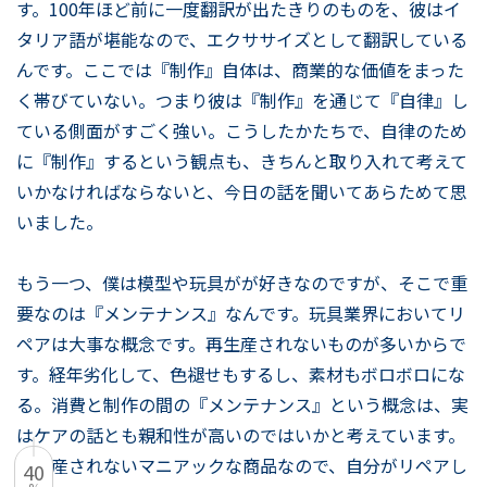
す。100年ほど前に一度翻訳が出たきりのものを、彼はイ
タリア語が堪能なので、エクササイズとして翻訳している
んです。ここでは『制作』自体は、商業的な価値をまった
く帯びていない。つまり彼は『制作』を通じて『自律』し
ている側面がすごく強い。こうしたかたちで、自律のため
に『制作』するという観点も、きちんと取り入れて考えて
いかなければならないと、今日の話を聞いてあらためて思
いました。
もう一つ、僕は模型や玩具がが好きなのですが、そこで重
要なのは『メンテナンス』なんです。玩具業界においてリ
ペアは大事な概念です。再生産されないものが多いからで
す。経年劣化して、色褪せもするし、素材もボロボロにな
る。消費と制作の間の『メンテナンス』という概念は、実
はケアの話とも親和性が高いのではいかと考えています。
再生産されないマニアックな商品なので、自分がリペアし
40