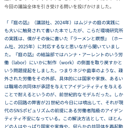
今回の議論全体を引き受ける問いを投げかけました。
「『庭の話』（講談社、2024年）はムジナの庭の実践に
も大いに触発されて書いた本でしたが、こらだ環境研究所
の実践は、僕がその後に書いた『ラーメンと瞑想』（ホー
ム社、2025年）に対応するなと思いながら聞いていまし
た。『庭の話』の結論部ではハンナ・アーレントのいう労
働（labor）にいかに制作（work）の側面を取り戻すかと
いう問題提起をしました。つまりネジや歯車のような、疎
外された労働をその外部、具体的には国家や家族、あるい
は職場の共同体が承認を与えてアイデンティティを与える
ことで耐えるというのが、前世紀的なモデルだった。しか
しこの回路の弊害が21世紀の今日には噴出して、それが現
代のSNSポピュリズムの前提にある労働者階級のアイデン
ティティ不安になっている。この解決方法として、ほとん
どの人はやっぱり国家や家族や、何らかの共同体を再起動