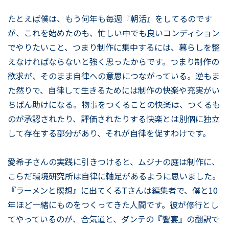
たとえば僕は、もう何年も毎週『朝活』をしてるのです
が、これを始めたのも、忙しい中でも良いコンディション
でやりたいこと、つまり制作に集中するには、暮らしを整
えなければならないと強く思ったからです。つまり制作の
欲求が、そのまま自律への意思につながっている。逆もま
た然りで、自律して生きるためには制作の快楽や充実がい
ちばん助けになる。物事をつくることの快楽は、つくるも
のが承認されたり、評価されたりする快楽とは別個に独立
して存在する部分があり、それが自律を促すわけです。
愛希子さんの実践に引きつけると、ムジナの庭は制作に、
こらだ環境研究所は自律に軸足があるように思いました。
『ラーメンと瞑想』に出てくるTさんは編集者で、僕と10
年ほど一緒にものをつくってきた人間です。彼が修行とし
てやっているのが、合気道と、ダンテの『饗宴』の翻訳で