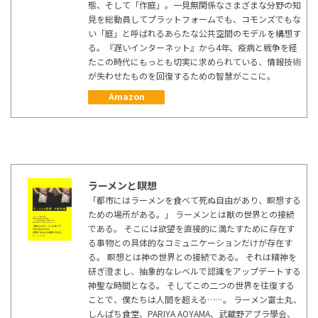
態、そして「作庭」。一見無関係なさまざまな分野の知
見を総動員してプラットフォームでも、コモンズでもな
い「庭」と呼ばれるあらたな公共空間のモデルを構想す
る。『遅いインターネット』から4年、疫病と戦争を経
たこの時代にもっとも切実に求められている、情報技術
が失わせたものを回復するための智慧がここに。
Amazon
ラーメンと瞑想
「都市にはラーメンを食べて死ぬ自由があり、瞑想する
ための場所がある。」 ラーメンとは獣の世界との接続
である。 そこには欲望を直接的に満たすために存在す
る事物との具体的なコミュニケーションだけが存在す
る。 瞑想とは神の世界との接続である。 それは精神を
研ぎ澄まし、抽象的なレベルで認識をアップデートする
神聖な時間となる。 そしてこの二つの世界を往復する
ことで、僕たちは人間を超える……。 ラーメン富士丸、
しんぱち食堂、PARIYA AOYAMA、武蔵野アブラ學会、