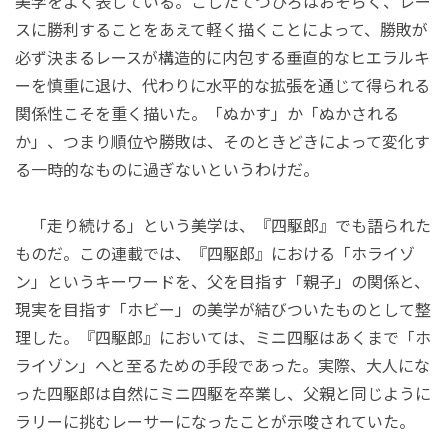
美学をよく表している。こしたてつひろはおそらく、レー
スに勝利することをあえて軽く描くことによって、勝敗が
必ず決まるレースが構造的に内包する垂直的なヒエラルキ
ーを慎重に退け、代わりに水平的な拡張を通じて得られる
関係性こそを重く描いた。「ぬかす」か「ぬかされる
か」、つまり順位や勝敗は、そのときどきによって変化す
る一時的なものに過ぎないというわけだ。
「走り続ける」という美学は、『四駆郎』でも語られた
ものだ。この連載では、『四駆郎』における「ホライゾ
ン」というキーワードを、父を目指す「親子」の関係と、
現実を目指す「ホビー」の美学が結びついたものとして整
理した。『四駆郎』においては、ミニ四駆はあくまで「ホ
ライゾン」へと至るための手段であった。実際、大人にな
った四駆郎は自然にミニ四駆を卒業し、父親と同じように
ラリーに挑むレーサーになったことが示唆されていた。