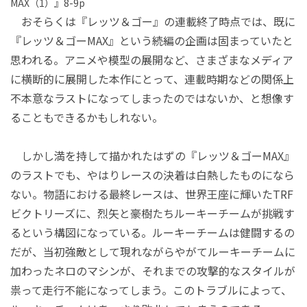
MAX（1）』8-9p
おそらくは『レッツ＆ゴー』の連載終了時点では、既に
『レッツ＆ゴーMAX』という続編の企画は固まっていたと
思われる。アニメや模型の展開など、さまざまなメディア
に横断的に展開した本作にとって、連載時期などの関係上
不本意なラストになってしまったのではないか、と想像す
ることもできるかもしれない。
しかし満を持して描かれたはずの『レッツ＆ゴーMAX』
のラストでも、やはりレースの決着は白熱したものになら
ない。物語における最終レースは、世界王座に輝いたTRF
ビクトリーズに、烈矢と豪樹たちルーキーチームが挑戦す
るという構図になっている。ルーキーチームは健闘するの
だが、当初強敵として現れながらやがてルーキーチームに
加わったネロのマシンが、それまでの攻撃的なスタイルが
祟って走行不能になってしまう。このトラブルによって、