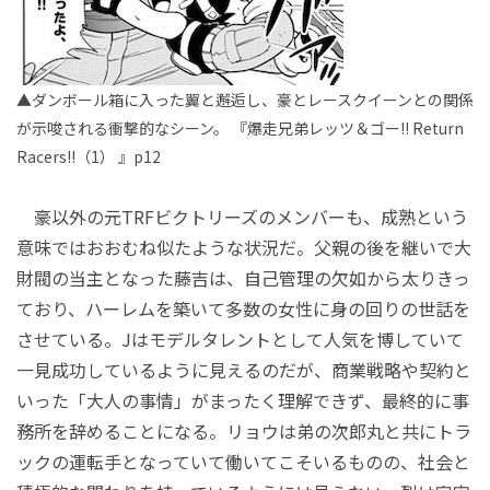
▲ダンボール箱に入った翼と邂逅し、豪とレースクイーンとの関係
が示唆される衝撃的なシーン。 『爆走兄弟レッツ＆ゴー!! Return
Racers!!（1） 』p12
豪以外の元TRFビクトリーズのメンバーも、成熟という
意味ではおおむね似たような状況だ。父親の後を継いで大
財閥の当主となった藤吉は、自己管理の欠如から太りきっ
ており、ハーレムを築いて多数の女性に身の回りの世話を
させている。Jはモデルタレントとして人気を博していて
一見成功しているように見えるのだが、商業戦略や契約と
いった「大人の事情」がまったく理解できず、最終的に事
務所を辞めることになる。リョウは弟の次郎丸と共にトラ
ックの運転手となっていて働いてこそいるものの、社会と