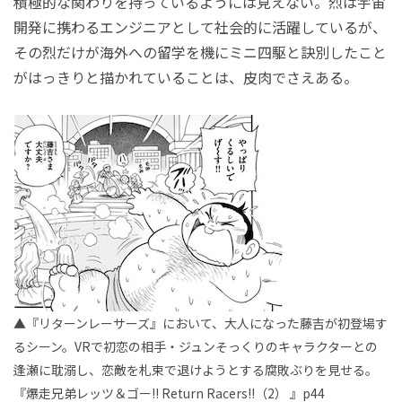
積極的な関わりを持っているようには見えない。烈は宇宙
開発に携わるエンジニアとして社会的に活躍しているが、
その烈だけが海外への留学を機にミニ四駆と訣別したこと
がはっきりと描かれていることは、皮肉でさえある。
▲『リターンレーサーズ』において、大人になった藤吉が初登場す
るシーン。VRで初恋の相手・ジュンそっくりのキャラクターとの
逢瀬に耽溺し、恋敵を札束で退けようとする腐敗ぶりを見せる。
『爆走兄弟レッツ＆ゴー!! Return Racers!!（2） 』p44