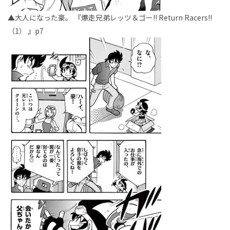
▲大人になった豪。 『爆走兄弟レッツ＆ゴー!! Return Racers!!
（1） 』p7