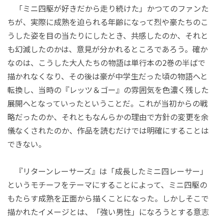
「ミニ四駆が好きだから走り続けた」かつてのファンた
ちが、実際に成熟を迫られる年齢になって烈や豪たちのこ
うした姿を目の当たりにしたとき、共感したのか、それと
も幻滅したのかは、意見が分かれるところであろう。確か
なのは、こうした大人たちの物語は単行本の2巻の半ばで
描かれなくなり、その後は豪が中学生だった頃の物語へと
転換し、当時の『レッツ＆ゴー』の雰囲気を色濃く残した
展開へとなっていったということだ。これが当初からの戦
略だったのか、それともなんらかの理由で方針の変更を余
儀なくされたのか、作品を読むだけでは明確にすることは
できない。
『リターンレーサーズ』は「成長したミニ四レーサー」
というモチーフをテーマにすることによって、ミニ四駆の
もたらす成熟を正面から描くことになった。しかしそこで
描かれたイメージとは、「強い男性」になろうとする意志