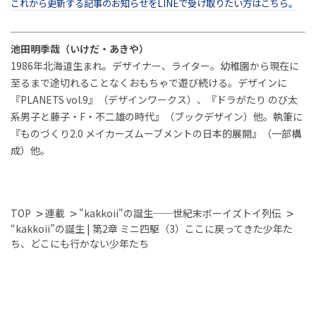
これから更新する記事のお知らせをLINEで受け取りたい方はこちら。
池田明季哉（いけだ・あきや）
1986年北海道生まれ。デザイナー、ライター。幼稚園から現在に
至るまで途切れることなくおもちゃで遊び続ける。デザインに
『PLANETS vol.9』（デザインワークス）、『ドラがたり のび太
系男子と藤子・F・不二雄の時代』（ブックデザイン）他。執筆に
『ものづくり2.0 メイカーズムーブメントの日本的展開』（一部構
成）他。
TOP
連載
"kakkoii"の誕生──世紀末ボーイズトイ列伝
“kakkoii”の誕生 | 第2章 ミニ四駆（3）ここに戻ってきた少年た
ち、どこにも行かない少年たち