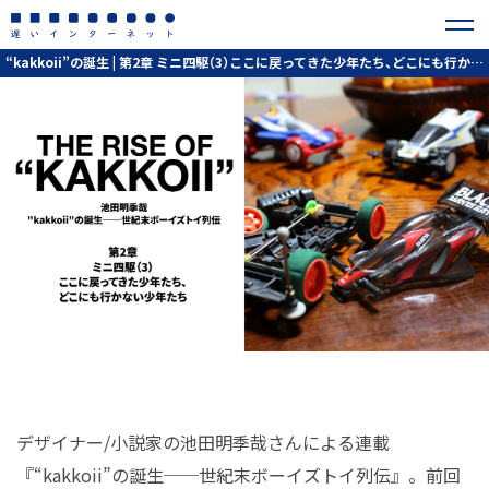
“kakkoii”の誕生 | 第2章 ミニ四駆（3）ここに戻ってきた少年たち、どこにも行かない少年たち
デザイナー/小説家の池田明季哉さんによる連載
『“kakkoii”の誕生──世紀末ボーイズトイ列伝』。前回