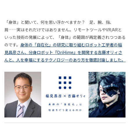
2020年11月
2020年12月
2021年1月
中心
中島直人
石川初
古田秘馬
泉山塁威
をも
2021年2月
2021年3月
2021年4月
南後由和
加治慶光
勝勇樹
柳瀬博一
たな
2021年5月
2021年6月
2021年7月
「身体」と聞いて、何を思い浮かべますか？ 足、腕、指、
稲
石川由佳子
井上成
藤村龍至
鞍田愛希子
い、
男
肩……実はそれだけではありません。リモートツールやVR/ARと
現象
2021年8月
2021年9月
2021年10月
小川さやか
草野絵美
増田セバスチャン
見
と
いった技術の発展によって、「身体」の範囲が再定義されつつある
とし
連載
遊
2021年11月
2021年12月
2022年1月
吉田尚記
三宅香帆
藤田周
藤井修平
のです。
身体の「自在化」の研究に取り組むロボット工学者の稲
昌
ての
び
見昌彦さん、分身ロボット『OriHime』を開発する吉藤オリィさ
2022年2月
2022年3月
2022年4月
ゲー
橋本ゆき
沖本ゆか
関屋裕希
井庭崇
彦
んと、人を幸福にするテクノロジーのあり方を徹底討論しました。
ムに
2022年5月
2022年6月
2022年7月
東千茅
川島壮史
渡鳥ジョニー
竹内純子
×
つい
2022年8月
2022年9月
2022年10月
酒井康史
田中浩也
山田悠介
大川内直子
リハ
て
吉
ビリ
2022年11月
2022年12月
2023年1月
関野らん
伊勢崎賢治
下西風澄
清水淳子
テー
脱
藤
2023年2月
2023年3月
2023年4月
田中達也
三井淳平
鎌田美希子
坂本崇博
ショ
「学
オ
2023年5月
2023年6月
2023年7月
ン・
校」
今和泉隆行
濱本至
杉山昂平
小野寺靖忠
ジャ
論
リ
2023年8月
2023年9月
2023年10月
伊藤光平
富永京子
清水知子
藤嶋陽子
ーナ
2023年11月
2023年12月
2024年1月
ィ
安斎勇樹
開沼博
廣田達宣
濱崎雅弘
ル