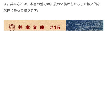
グ
マ
か
す。井本さんは、本書の魅力は川旅の体験がもたらした散文的な
庫
ナ
文体にあると語ります。
ー
:
｜
ム
ケ
「速
野
に
ッ
す
田
叫
ト
ぎ
知
ぶ
る」
佑
よ
ハ
『日
う
ッ
本
に
チームラボの代表・猪子寿之さんの連載「連続するものすべては美
猪
シ
しい」。今回は、東京・けやき坂下で開催中のアート×サウナ プ
の
ア
子
ュ
ロジェクト「チームラボ & TikTok, チームラボリコネクト：アート
川
レ
とサウナ」の体験をめぐる対話です。
サウナで「ととのう」体験
寿
タ
は、アートを鑑賞するという「かしこまった」行為に対して、どん
を
ク