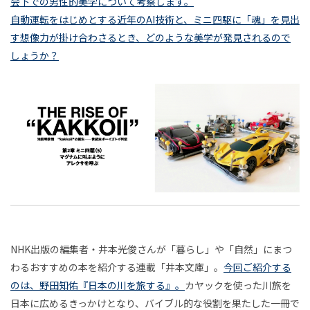
会下での男性的美学について考察します。
生
断
の
ロー
い
ー
自動運転をはじめとする近年のAI技術と、ミニ四駆に「魂」を見出
者
グ
連載
連載
｜
ケ
人々
す想像力が掛け合わさるとき、どのような美学が発見されるので
イ
た
ッ
しょうか？
第
ち
が
ト
ン
2
か
融
タ
ら
章
和
東
見
ー
京
ミ
る
す
ネ
そ
世
ニ
る、
ぞ
界
連載
ッ
ろ
四
黒
ト
歩
駆
海
き
は
NHK出版の編集者・井本光俊さんが「暮らし」や「自然」にまつ
井
（5）
の
可
わるおすすめの本を紹介する連載「井本文庫」。
今回ご紹介する
本
「マ
7km
のは、野田知佑『日本の川を旅する』。
カヤックを使った川旅を
能
日本に広めるきっかけとなり、バイブル的な役割を果たした一冊で
文