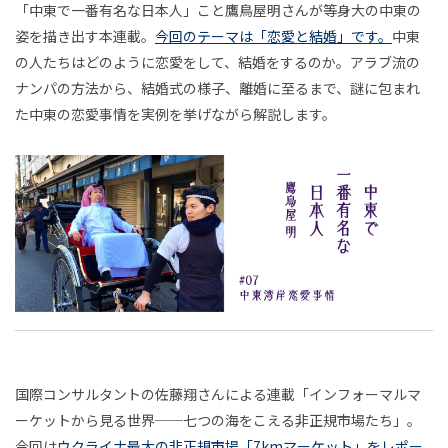
2021年5月
2021年6月
2021年7月
「中東で一番有名な日本人」こと鷹鳥屋明さんが等身大の中東の
中
石川由佳子
井上成
藤村龍至
鞍田愛希子
い、
男
姿を描き出す本連載。
今回のテーマは「恋愛と結婚」です。
中東
現象
2021年8月
2021年9月
2021年10月
小川さやか
草野絵美
増田セバスチャン
東
と
の人たちはどのように恋愛をして、結婚をするのか。アラブ流の
とし
連載
遊
2021年11月
2021年12月
2022年1月
吉田尚記
三宅香帆
藤田周
藤井修平
ナンパの方法から、結婚式の様子、離婚に至るまで、謎に包まれ
で
ての
び
た中東の恋愛事情を実例を挙げながら解説します。
2022年2月
2022年3月
2022年4月
ゲー
橋本ゆき
沖本ゆか
関屋裕希
井庭崇
一
ムに
2022年5月
2022年6月
2022年7月
東千茅
川島壮史
渡鳥ジョニー
竹内純子
番
つい
2022年8月
2022年9月
2022年10月
酒井康史
田中浩也
山田悠介
大川内直子
リハ
て
有
ビリ
2022年11月
2022年12月
2023年1月
関野らん
伊勢崎賢治
下西風澄
清水淳子
テー
脱
名
2023年2月
2023年3月
2023年4月
田中達也
三井淳平
鎌田美希子
坂本崇博
ショ
「学
な
2023年5月
2023年6月
2023年7月
ン・
校」
今和泉隆行
濱本至
杉山昂平
小野寺靖忠
ジャ
論
日
2023年8月
2023年9月
2023年10月
伊藤光平
富永京子
清水知子
藤嶋陽子
ーナ
2023年11月
2023年12月
2024年1月
本
安斎勇樹
開沼博
廣田達宣
濱崎雅弘
ル
国際コンサルタントの佐藤翔さんによる連載「インフォーマルマ
イ
2024年2月
2024年3月
2024年4月
簗瀬洋平
西田健志
𥱋瀨洋平
栗原一貴
人
ーケットから見る世界──七つの海をこえる非正規市場たち」。
庭
ン
2024年5月
2024年6月
2024年7月
吉藤オリィ
上田唯人
佐藤翔
小野なぎさ
今回は
ウクライナ最大の非正規市場「7kmマーケット」をレポー