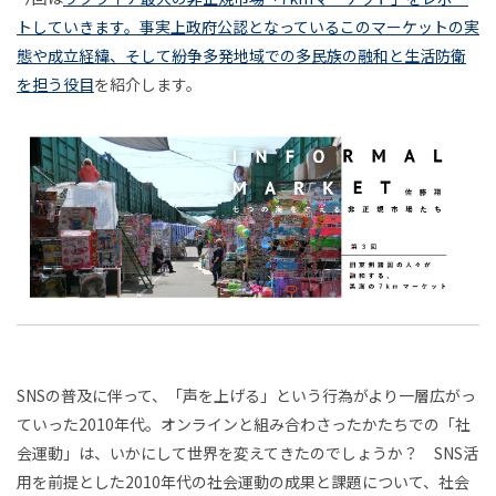
｜
並
プ
トしていきます。事実上政府公認となっているこのマーケットの実
フ
2024年8月
2024年9月
2024年10月
存
ロ
小池真幸
石田健
白土晴一
成馬零一
知ら
第
態や成立経緯、そして紛争多発地域での多民族の融和と生活防衛
の
ジ
連載
2024年11月
2024年12月
2025年1月
ォ
れざ
深田昌則
賀集利樹
渡邊恵太
成田悠輔
を担う役目
を紹介します。
7
時
ェ
るコ
2025年2月
2025年3月
2025年4月
小林博人
山城祥二
指出一正
先崎彰容
ー
代
ク
ンピ
回
ト
2025年5月
2025年6月
2025年7月
小山虎
篠田真貴子
鞍田崇
鷹鳥屋明
ュー
マ
中
ター
2025年8月
2025年9月
2025年10月
白井智子
根津孝太
近藤那央
広屋佑規
ル
の思
東
2025年11月
2025年12月
2026年1月
母
きださおり
川田十夢
中川大地
児玉健
想史
マ
と
湾
2026年2月
2026年3月
2026年4月
岩佐文夫
松田法子
熊谷玄
太田直樹
──
娘
ー
世
アメ
連載
2026年5月
2026年6月
2026年7月
岸
簗瀨洋平
宮田裕章
白井宏昌
犬飼博士
の
界
リカ
ケ
ボー
物
2026年8月
中村隆之
稲見昌彦
山中俊治
菊池昌枝
文
恋
ン・
ダレ
語
学
ッ
アイ
柴沼俊一
平松佑介
加藤優一
稲田俊輔
SNSの普及に伴って、「声を上げる」という行為がより一層広がっ
富
愛
ス＆
の
デア
ていった2010年代。オンラインと組み合わさったかたちでの「社
ト
タイ
粟飯原理咲
池田明季哉
橘宏樹
福嶋亮大
永
ア
事
リズ
会運動」は、いかにして世界を変えてきたのでしょうか？ SNS活
連載
ムレ
ー
か
川上弘美
上妻世海
三宅陽一郎
樋口尚文
ムか
用を前提とした2010年代の社会運動の成果と課題について、社会
京
情
ス