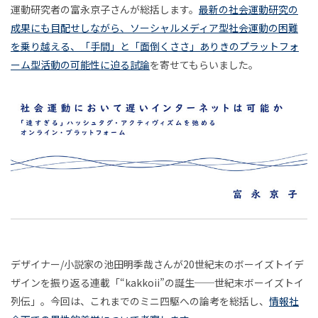
キ
ら分
運動研究者の富永京子さんが総括します。
最新の社会運動研究の
茂木健一郎
門脇耕三
齋藤精一
丸若裕俊
ら
──
テ
子
析哲
成果にも目配せしながら、ソーシャルメディア型社会運動の困難
「休
日本
連載
石川善樹
"kakkoii"の誕生
猪子寿之
ク
見
学へ
を乗り越える、「手間」と「面倒くささ」ありきのプラットフォ
｜
む」
的な
チ
PLANETS9
井上敏樹
井上明人
井本光俊
ーム型活動の可能性に迫る試論
を寄せてもらいました。
こと
もの
る
ャ
社
連
につ
宇野常寛
安宅和人
家入一真
浅生鴨
たち
続
世
い
会
の手
消極性研究会
濱野智史
石岡良治
西野亮廣
す
て、
触り
界
る
運
遅いインターネット
風の谷を創る
ゆる
につ
も
｜
ゆる
いて
動
の
と
旧
イ
す
連載
連載
に
（で
ン
べ
東
も深
お
フ
て
く）
側
ォ
は
い
考え
ー
美
デザイナー/小説家の池田明季哉さんが20世紀末のボーイズトイデ
“kakkoii”の
諸
てい
て
マ
し
ザインを振り返る連載「“kakkoii”の誕生──世紀末ボーイズトイ
くダ
誕
国
ル
い
列伝」。今回は、これまでのミニ四駆への論考を総括し、
情報社
遅
横
イア
マ