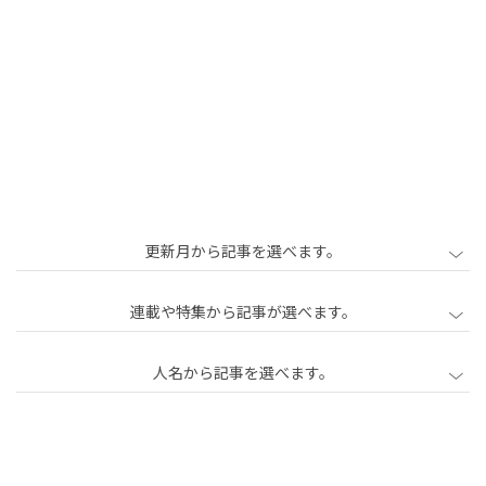
更新月から記事を選べます。
2020年2月
2020年3月
2020年4月
連載や特集から記事が選べます。
2020年5月
2020年6月
2020年7月
人名から記事を選べます。
2020年8月
2020年9月
2020年10月
2020年11月
2020年12月
2021年1月
中心
中島直人
石川初
古田秘馬
泉山塁威
をも
2021年2月
2021年3月
2021年4月
南後由和
加治慶光
勝勇樹
柳瀬博一
たな