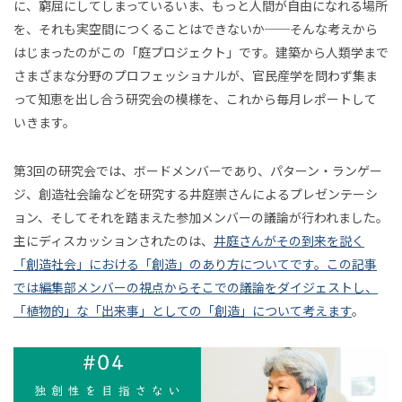
に、窮屈にしてしまっているいま、もっと人間が自由になれる場所
現象
2021年8月
2021年9月
2021年10月
小川さやか
草野絵美
増田セバスチャン
創
と
を、それも実空間につくることはできないか──そんな考えから
とし
連載
遊
2021年11月
2021年12月
2022年1月
吉田尚記
三宅香帆
藤田周
藤井修平
はじまったのがこの「庭プロジェクト」です。建築から人類学まで
性
ての
び
さまざまな分野のプロフェッショナルが、官民産学を問わず集ま
2022年2月
2022年3月
2022年4月
ゲー
橋本ゆき
沖本ゆか
関屋裕希
井庭崇
を
って知恵を出し合う研究会の模様を、これから毎月レポートして
ムに
2022年5月
2022年6月
2022年7月
東千茅
川島壮史
渡鳥ジョニー
竹内純子
いきます。
目
つい
2022年8月
2022年9月
2022年10月
酒井康史
田中浩也
山田悠介
大川内直子
リハ
て
指
第3回の研究会では、ボードメンバーであり、パターン・ランゲー
ビリ
2022年11月
2022年12月
2023年1月
関野らん
伊勢崎賢治
下西風澄
清水淳子
ジ、創造社会論などを研究する井庭崇さんによるプレゼンテーシ
テー
脱
さ
2023年2月
2023年3月
2023年4月
田中達也
三井淳平
鎌田美希子
坂本崇博
ョン、そしてそれを踏まえた参加メンバーの議論が行われました。
ショ
「学
な
2023年5月
2023年6月
2023年7月
主にディスカッションされたのは、
井庭さんがその到来を説く
ン・
校」
今和泉隆行
濱本至
杉山昂平
小野寺靖忠
「創造社会」における「創造」のあり方についてです。この記事
ジャ
論
い
2023年8月
2023年9月
2023年10月
伊藤光平
富永京子
清水知子
藤嶋陽子
では編集部メンバーの視点からそこでの議論をダイジェストし、
ーナ
2023年11月
2023年12月
2024年1月
「創
安斎勇樹
開沼博
廣田達宣
濱崎雅弘
「植物的」な「出来事」としての「創造」について考えます
。
ル
2024年2月
2024年3月
2024年4月
簗瀬洋平
西田健志
𥱋瀨洋平
栗原一貴
造」
庭
2024年5月
2024年6月
2024年7月
吉藤オリィ
上田唯人
佐藤翔
小野なぎさ
の
並
プ
2024年8月
2024年9月
2024年10月