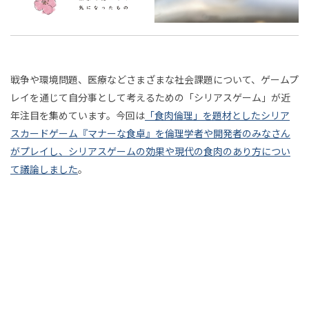
の
析哲
そ
「休
日本
連載
石川善樹
"kakkoii"の誕生
猪子寿之
ク
学へ
む」
的な
ビ
チ
ぞ
PLANETS9
井上敏樹
井上明人
井本光俊
こと
もの
ャ
連
ジ
ろ
につ
宇野常寛
安宅和人
家入一真
浅生鴨
たち
続
戦争や環境問題、医療などさまざまな社会課題について、ゲームプ
倫
い
の手
ョ
消極性研究会
濱野智史
石岡良治
西野亮廣
歩
す
レイを通じて自分事として考えるための「シリアスゲーム」が近
て、
触り
理
る
ン
遅いインターネット
風の谷を創る
年注目を集めています。今回は
「食肉倫理」を題材としたシリア
ゆる
き
につ
も
スカードゲーム『マナーな食卓』を倫理学者や開発者のみなさん
学
ゆる
いて
を
の
第
がプレイし、シリアスゲームの効果や現代の食肉のあり方につい
と
イ
者
す
連載
連載
考
て議論しました
。
（で
18
ン
べ
も深
に
え
フ
て
回
く）
ォ
は
食
る
考え
番
ー
美
てい
肉
マ
し
外
くダ
ル
い
倫
横
イア
編
マ
断
ロー
理
ー