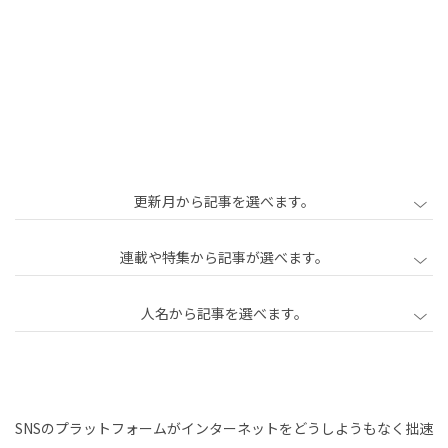
更新月から記事を選べます。
2020年2月
2020年3月
2020年4月
連載や特集から記事が選べます。
2020年5月
2020年6月
2020年7月
人名から記事を選べます。
2020年8月
2020年9月
2020年10月
2020年11月
2020年12月
2021年1月
中心
中島直人
石川初
古田秘馬
泉山塁威
をも
2021年2月
2021年3月
2021年4月
南後由和
加治慶光
勝勇樹
柳瀬博一
たな
2021年5月
2021年6月
2021年7月
SNSのプラットフォームがインターネットをどうしようもなく拙速
独
石川由佳子
井上成
藤村龍至
鞍田愛希子
い、
男