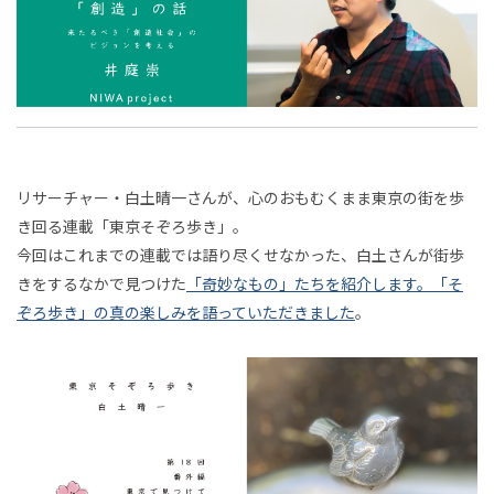
存
ロ
小池真幸
石田健
白土晴一
成馬零一
知ら
話
の
ジ
連載
2024年11月
2024年12月
2025年1月
れざ
深田昌則
賀集利樹
渡邊恵太
成田悠輔
──
時
ェ
るコ
2025年2月
2025年3月
2025年4月
小林博人
山城祥二
指出一正
先崎彰容
代
ク
ンピ
来
ト
2025年5月
2025年6月
2025年7月
小山虎
篠田真貴子
鞍田崇
鷹鳥屋明
ュー
た
ター
2025年8月
2025年9月
2025年10月
白井智子
根津孝太
近藤那央
広屋佑規
の思
る
リサーチャー・白土晴一さんが、心のおもむくまま東京の街を歩
2025年11月
2025年12月
2026年1月
白
母
きださおり
川田十夢
中川大地
児玉健
想史
き回る連載「東京そぞろ歩き」。
と
べ
2026年2月
2026年3月
2026年4月
岩佐文夫
松田法子
熊谷玄
太田直樹
土
──
今回はこれまでの連載では語り尽くせなかった、白土さんが街歩
娘
世
アメ
連載
2026年5月
2026年6月
2026年7月
き
簗瀨洋平
宮田裕章
白井宏昌
犬飼博士
きをするなかで見つけた
「奇妙なもの」たちを紹介します。「そ
の
晴
界
リカ
ぞろ歩き」の真の楽しみを語っていただきました
。
ボー
物
2026年8月
中村隆之
稲見昌彦
山中俊治
菊池昌枝
文
「創
ン・
一
ダレ
語
学
アイ
柴沼俊一
平松佑介
加藤優一
稲田俊輔
造
ス＆
｜
の
デア
タイ
粟飯原理咲
池田明季哉
橘宏樹
福嶋亮大
ア
社
リズ
東
連載
ムレ
ー
川上弘美
上妻世海
三宅陽一郎
樋口尚文
ムか
会」
ス
京
キ
ら分
茂木健一郎
門脇耕三
齋藤精一
丸若裕俊
──
テ