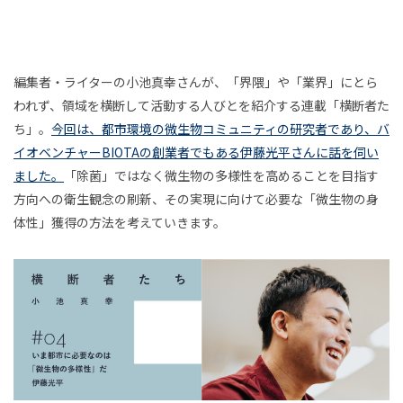
2020年11月
2020年12月
2021年1月
中心
中島直人
石川初
古田秘馬
泉山塁威
をも
2021年2月
2021年3月
2021年4月
南後由和
加治慶光
勝勇樹
柳瀬博一
たな
2021年5月
2021年6月
2021年7月
編集者・ライターの小池真幸さんが、「界隈」や「業界」にとら
い
石川由佳子
井上成
藤村龍至
鞍田愛希子
い、
男
われず、領域を横断して活動する人びとを紹介する連載「横断者た
現象
2021年8月
2021年9月
2021年10月
小川さやか
草野絵美
増田セバスチャン
ま
と
ち」。
今回は、都市環境の微生物コミュニティの研究者であり、バ
とし
連載
遊
2021年11月
2021年12月
2022年1月
吉田尚記
三宅香帆
藤田周
藤井修平
イオベンチャーBIOTAの創業者でもある伊藤光平さんに話を伺い
都
ての
び
ました。
「除菌」ではなく微生物の多様性を高めることを目指す
2022年2月
2022年3月
2022年4月
ゲー
橋本ゆき
沖本ゆか
関屋裕希
井庭崇
市
方向への衛生観念の刷新、その実現に向けて必要な「微生物の身
ムに
2022年5月
2022年6月
2022年7月
東千茅
川島壮史
渡鳥ジョニー
竹内純子
体性」獲得の方法を考えていきます。
に
つい
2022年8月
2022年9月
2022年10月
酒井康史
田中浩也
山田悠介
大川内直子
リハ
て
必
ビリ
2022年11月
2022年12月
2023年1月
関野らん
伊勢崎賢治
下西風澄
清水淳子
テー
脱
要
2023年2月
2023年3月
2023年4月
田中達也
三井淳平
鎌田美希子
坂本崇博
ショ
「学
な
2023年5月
2023年6月
2023年7月
ン・
校」
今和泉隆行
濱本至
杉山昂平
小野寺靖忠
ジャ
論
の
2023年8月
2023年9月
2023年10月
伊藤光平
富永京子
清水知子
藤嶋陽子
ーナ