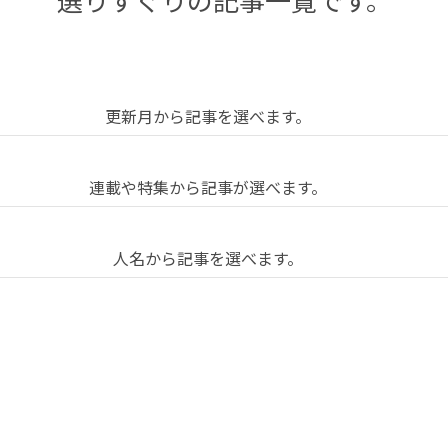
5
月」
の
更新月から記事を選べます。
記
20年2月
2020年3月
2020年4月
2020年5月
2020年
連載や特集から記事が選べます。
20年7月
2020年8月
2020年9月
2020年10月
事
中心
20年11月
2020年12月
2021年1月
2021年2月
一
人名から記事を選べます。
をも
21年3月
2021年4月
2021年5月
2021年6月
2021年
たな
島直人
石川初
古田秘馬
泉山塁威
南後由和
21年8月
2021年9月
2021年10月
2021年11月
覧
い、
治慶光
勝勇樹
柳瀬博一
石川由佳子
井上成
21年12月
2022年1月
2022年2月
2022年3月
男
現象
と
村龍至
鞍田愛希子
小川さやか
草野絵美
22年4月
2022年5月
2022年6月
2022年7月
2022年
載
とし
遊
田セバスチャン
吉田尚記
三宅香帆
藤田周
藤井修平
22年9月
2022年10月
2022年11月
2022年12月
ての
び