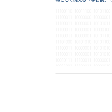
へ
も
｜
向
た
鞍
か
な
田
う
い、
愛
の
現
希
か？
象
子
｜
と
門
し
脇