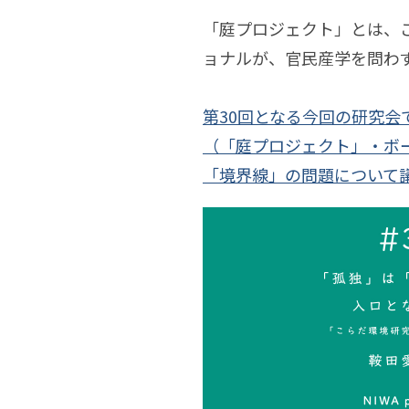
橋
20
「庭プロジェクト」とは、
「孤
渡
20
ョナルが、官民産学を問わ
大
20
独」
田
20
第30回となる今回の研究
は
濱
20
（「庭プロジェクト」・ボ
清
20
「自
「境界線」の問題について
濱
20
律」
吉
20
石
へ
20
渡
20
の
先
入
白
川