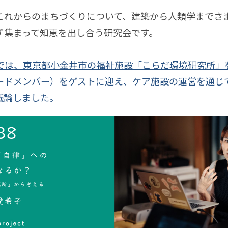
本ゆき
沖本ゆか
関屋裕希
井庭崇
東千茅
川島
23年1月
2023年2月
2023年3月
2023年4月
2023年
リハ
ゲー
これからのまちづくりについて、建築から人類学までさ
ビリ
鳥ジョニー
竹内純子
酒井康史
田中浩也
山田悠介
23年6月
2023年7月
2023年8月
2023年9月
ムに
ず集まって知恵を出し合う研究会です。
テー
脱
つい
川内直子
関野らん
伊勢崎賢治
下西風澄
清水淳子
23年10月
2023年11月
2023年12月
2024年1月
ショ
「学
て
中達也
三井淳平
鎌田美希子
坂本崇博
今和泉隆行
24年2月
2024年3月
2024年4月
2024年5月
2024年
会では、東京都小金井市の福祉施設「こらだ環境研究所」
ン・
校」
本至
杉山昂平
小野寺靖忠
伊藤光平
富永京子
24年7月
2024年8月
2024年9月
2024年10月
ードメンバー）をゲストに迎え、ケア施設の運営を通じ
ジャ
論
知ら
水知子
藤嶋陽子
安斎勇樹
開沼博
廣田達宣
24年11月
2024年12月
2025年1月
2025年2月
議論しました。
庭
ーナ
れざ
崎雅弘
簗瀬洋平
西田健志
𥱋瀨洋平
栗原一貴
25年3月
2025年4月
2025年5月
2025年6月
2025年
並
プ
ル
るコ
藤オリィ
上田唯人
佐藤翔
小野なぎさ
小池真幸
25年8月
2025年9月
2025年10月
2025年11月
存
ロ
ンピ
の
連載
ジ
田健
白土晴一
成馬零一
深田昌則
賀集利樹
25年12月
2026年1月
2026年2月
2026年3月
ュー
時
ェ
邊恵太
成田悠輔
小林博人
山城祥二
指出一正
26年4月
2026年5月
2026年6月
2026年7月
2026年
ター
代
ク
崎彰容
小山虎
篠田真貴子
鞍田崇
鷹鳥屋明
の思
母
ト
想史
井智子
根津孝太
近藤那央
広屋佑規
きださおり
ボー
と
──
田十夢
中川大地
児玉健
岩佐文夫
松田法子
熊
ダレ
娘