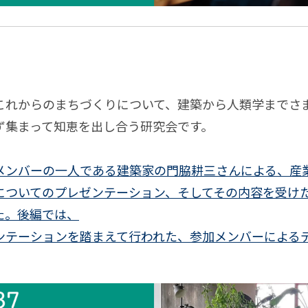
世
連載
アメ
田直樹
簗瀨洋平
宮田裕章
白井宏昌
犬飼博士
ス＆
の
界
リカ
タイ
村隆之
稲見昌彦
山中俊治
菊池昌枝
柴沼俊一
物
文
ン・
「休
ムレ
語
松佑介
加藤優一
稲田俊輔
粟飯原理咲
池田明季哉
学
アイ
む」
ス
宏樹
福嶋亮大
川上弘美
上妻世海
三宅陽一郎
の
デア
こと
これからのまちづくりについて、建築から人類学までさ
──
連
口尚文
茂木健一郎
門脇耕三
齋藤精一
丸若裕俊
ア
リズ
につ
ず集まって知恵を出し合う研究会です。
連載
載
日本
続
ー
川善樹
"kakkoii"の誕生
猪子寿之
PLANETS9
井上
ムか
い
的な
す
キ
ら分
上明人
井本光俊
宇野常寛
安宅和人
家入一真
て、
メンバーの一人である建築家の門脇耕三さんによる、産
もの
イ
る
テ
析哲
生鴨
消極性研究会
濱野智史
石岡良治
西野亮廣
ゆる
についてのプレゼンテーション、そしてその内容を受け
たち
ン
も
ク
学へ
ゆる
た。後編では、
いインターネット
風の谷を創る
の手
フ
の
チ
と
ンテーションを踏まえて行われた、参加メンバーによる
触り
ォ
載
連載
す
ャ
（で
につ
ー
べ
も深
いて
マ
て
く）