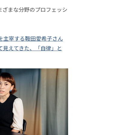
壮史
5月
まざまな分野のプロフェッシ
6月
を主宰する鞍田愛希子さん
て見えてきた、「自律」と
7月
8月
谷玄