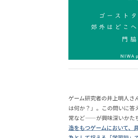
ン
境
化
研
連
す
究
る
所」
郊
か
連
外
ら
は
ゲーム研究者の井上明人さ
中
考
は何か？」。この問いに答
ど
心
常など——が興味深いかた
え
造をもつゲームにおいて、
こ
を
る
為として捉える「学習説」