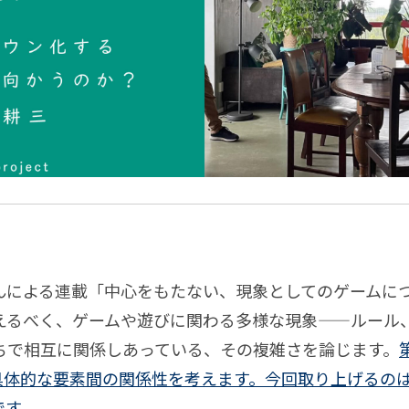
ル
は
横
考え
マ
美
断
てい
ー
し
載
連載
者
くダ
ケ
い
た
イア
ッ
ち
ロー
東
ト
グ
京
か
そ
ら
載
ぞ
見
ろ
る
歩
んによる連載「中心をもたない、現象としてのゲームに
世
き
えるべく、ゲームや遊びに関わる多様な現象——ルール
界
ちで相互に関係しあっている、その複雑さを論じます。
具体的な要素間の関係性を考えます。
今回取り上げるの
です。