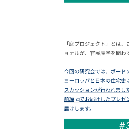
口
太
と
中
平
な
橘
ゴ
「庭プロジェクト」とは、
る
樋
ョナルが、官民産学を問わ
連
ー
石
か？
ス
井
今回の研究会では、ボード
──「こ
浅
ヨーロッパと日本の住宅史
ト
スカッションが行われまし
遅
ら
前編
でお届けしたプレゼ
タ
連
だ
届けします。
ウ
環