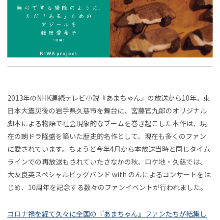
2024年8月
2024年9月
2024年10月
存
ロ
小池真幸
石田健
白土晴一
成馬零一
知ら
だ
の
ジ
連載
2024年11月
2024年12月
2025年1月
れざ
深田昌則
賀集利樹
渡邊恵太
成田悠輔
「あ
時
ェ
るコ
2025年2月
2025年3月
2025年4月
小林博人
山城祥二
指出一正
先崎彰容
代
ク
ンピ
る」
ト
2025年5月
2025年6月
2025年7月
小山虎
篠田真貴子
鞍田崇
鷹鳥屋明
ュー
た
ター
2025年8月
2025年9月
2025年10月
白井智子
根津孝太
近藤那央
広屋佑規
の思
め
2013年のNHK連続テレビ小説『あまちゃん』の放送から10年。東
2025年11月
2025年12月
2026年1月
10
母
きださおり
川田十夢
中川大地
児玉健
想史
日本大震災後の岩手県久慈市を舞台に、宮藤官九郎のオリジナル
と
の
2026年2月
2026年3月
2026年4月
岩佐文夫
松田法子
熊谷玄
太田直樹
年
──
脚本による物語で社会現象的なブームを巻き起こした本作は、現
娘
世
アメ
連載
2026年5月
2026年6月
2026年7月
ア
簗瀨洋平
宮田裕章
白井宏昌
犬飼博士
在の朝ドラ隆盛を築いた歴史的名作として、現在も多くのファン
の
後
界
リカ
に愛されています。ちょうど今年4月から本放送当時と同じタイム
ボー
物
2026年8月
中村隆之
稲見昌彦
山中俊治
菊池昌枝
文
ジ
ン・
の
ラインでの再放送もされていたさなかの秋、ロケ地・久慈では、
ダレ
語
学
アイ
柴沼俊一
平松佑介
加藤優一
稲田俊輔
ー
大友良英スペシャルビッグバンド with のんによるコンサートをは
ス＆
『あ
の
デア
じめ、10周年を記念する数々のファンイベントが行われました。
タイ
粟飯原理咲
池田明季哉
橘宏樹
福嶋亮大
ア
ル
リズ
ま
連載
ムレ
ー
川上弘美
上妻世海
三宅陽一郎
樋口尚文
ムか
を
ス
コロナ禍を経て久々に全国の『あまちゃん』ファンたちが結集し
ち
キ