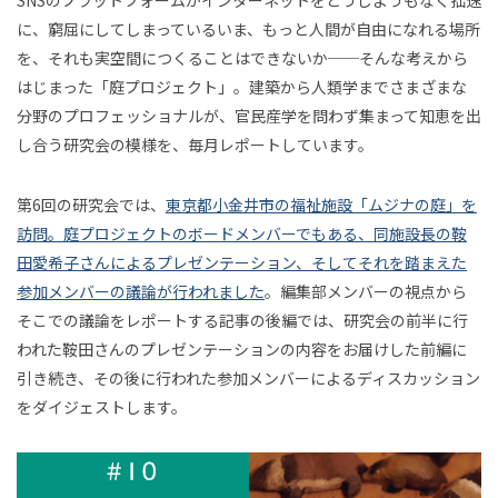
無
石川由佳子
井上成
藤村龍至
鞍田愛希子
い、
男
に、窮屈にしてしまっているいま、もっと人間が自由になれる場所
現象
2021年8月
2021年9月
2021年10月
小川さやか
草野絵美
増田セバスチャン
心
と
を、それも実空間につくることはできないか──そんな考えから
とし
連載
遊
2021年11月
2021年12月
2022年1月
吉田尚記
三宅香帆
藤田周
藤井修平
はじまった「庭プロジェクト」。建築から人類学までさまざまな
で
ての
び
分野のプロフェッショナルが、官民産学を問わず集まって知恵を出
2022年2月
2022年3月
2022年4月
ゲー
橋本ゆき
沖本ゆか
関屋裕希
井庭崇
す
し合う研究会の模様を、毎月レポートしています。
ムに
2022年5月
2022年6月
2022年7月
東千茅
川島壮史
渡鳥ジョニー
竹内純子
る
つい
2022年8月
2022年9月
2022年10月
酒井康史
田中浩也
山田悠介
大川内直子
第6回の研究会では、
東京都小金井市の福祉施設「ムジナの庭」を
リハ
て
掃
訪問。庭プロジェクトのボードメンバーでもある、同施設長の鞍
ビリ
2022年11月
2022年12月
2023年1月
関野らん
伊勢崎賢治
下西風澄
清水淳子
田愛希子さんによるプレゼンテーション、そしてそれを踏まえた
テー
脱
除
2023年2月
2023年3月
2023年4月
田中達也
三井淳平
鎌田美希子
坂本崇博
参加メンバーの議論が行われました
。編集部メンバーの視点から
ショ
「学
の
2023年5月
2023年6月
2023年7月
そこでの議論をレポートする記事の後編では、研究会の前半に行
ン・
校」
今和泉隆行
濱本至
杉山昂平
小野寺靖忠
われた鞍田さんのプレゼンテーションの内容をお届けした前編に
ジャ
論
よ
2023年8月
2023年9月
2023年10月
伊藤光平
富永京子
清水知子
藤嶋陽子
引き続き、その後に行われた参加メンバーによるディスカッション
ーナ
2023年11月
2023年12月
2024年1月
う
安斎勇樹
開沼博
廣田達宣
濱崎雅弘
をダイジェストします。
ル
2024年2月
2024年3月
2024年4月
簗瀬洋平
西田健志
𥱋瀨洋平
栗原一貴
に、
庭
2024年5月
2024年6月
2024年7月
吉藤オリィ
上田唯人
佐藤翔
小野なぎさ
た
並
プ