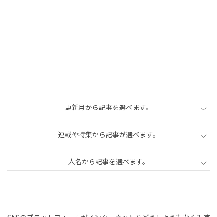
更新月から記事を選べます。
2020年2月
2020年3月
2020年4月
連載や特集から記事が選べます。
2020年5月
2020年6月
2020年7月
人名から記事を選べます。
2020年8月
2020年9月
2020年10月
2020年11月
2020年12月
2021年1月
中心
中島直人
石川初
古田秘馬
泉山塁威
をも
2021年2月
2021年3月
2021年4月
南後由和
加治慶光
勝勇樹
柳瀬博一
たな
2021年5月
2021年6月
2021年7月
SNSのプラットフォームがインターネットをどうしようもなく拙速