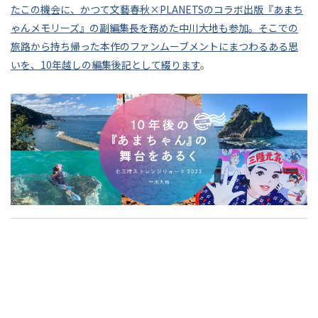
ら分
茂木健一郎
門脇耕三
齋藤精一
丸若裕俊
──
たこの機会に、かつて文藝春秋×PLANETSのコラボ出版『あまち
テ
｜
析哲
ゃ
「休
日本
ゃんメモリーズ』の副編集長を務めた中川大地も参加。そこでの
連載
石川善樹
"kakkoii"の誕生
猪子寿之
ク
学へ
む」
的な
旅路から持ち帰った本作のファンムーブメントにまつわるある思
鞍
チ
ん』
PLANETS9
井上敏樹
井上明人
井本光俊
こと
もの
いを、10年越しの編集後記として綴ります
。
ャ
連
田
の
につ
宇野常寛
安宅和人
家入一真
浅生鴨
たち
続
い
の手
愛
消極性研究会
濱野智史
石岡良治
西野亮廣
舞
す
て、
触り
る
希
遅いインターネット
風の谷を創る
ゆる
台
につ
も
ゆる
いて
子
の
を
と
イ
す
連載
連載
（後
（で
あ
ン
べ
も深
編）
フ
て
る
く）
ォ
は
考え
く
ー
美
SNSのプラットフォームがインターネットをどうしようもなく拙速
た
てい
マ
し
北
に、窮屈にしてしまっているいま、もっと人間が自由になれる場所
くダ
ル
だ
い
を、それも実空間につくることはできないか──そんな考えから
横
イア
三
マ