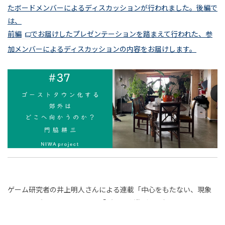
想史
たボードメンバーによるディスカッションが行われました。後編で
と
境
2026年2月
2026年3月
2026年4月
岩佐文夫
松田法子
熊谷玄
太田直樹
──
ウ
は、
娘
世
アメ
連載
2026年5月
2026年6月
2026年7月
研
前編
でお届けしたプレゼンテーションを踏まえて行われた、参
簗瀨洋平
宮田裕章
白井宏昌
犬飼博士
の
ン
界
リカ
ボー
加メンバーによるディスカッションの内容をお届けします。
物
2026年8月
中村隆之
稲見昌彦
山中俊治
菊池昌枝
文
究
ン・
化
ダレ
語
学
アイ
柴沼俊一
平松佑介
加藤優一
稲田俊輔
所」
ス＆
す
の
デア
タイ
粟飯原理咲
池田明季哉
橘宏樹
福嶋亮大
ア
か
リズ
る
連載
ムレ
ー
川上弘美
上妻世海
三宅陽一郎
樋口尚文
ムか
ら
ス
キ
郊
ら分
茂木健一郎
門脇耕三
齋藤精一
丸若裕俊
──
テ
考
析哲
外
「休
日本
連載
石川善樹
"kakkoii"の誕生
猪子寿之
ク
学へ
む」
的な
え
チ
は
PLANETS9
井上敏樹
井上明人
井本光俊
こと
もの
ャ
連
る
ど
につ
宇野常寛
安宅和人
家入一真
浅生鴨
たち
続
ゲーム研究者の井上明人さんによる連載「中心をもたない、現象
中
い
の手
｜
消極性研究会
濱野智史
石岡良治
西野亮廣
す
こ
としてのゲームについて」。「ゲームや遊びとは何か？」。この
て、
触り
心
る
鞍
遅いインターネット
風の谷を創る
問いに答えるべく、ゲームや遊びに関わる多様な現象——ルー
ゆる
へ
につ
も