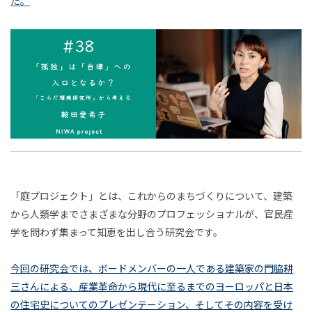
た。
ビリ
2022年11月
2022年12月
2023年1月
関野らん
伊勢崎賢治
下西風澄
清水淳子
テー
脱
の
2023年2月
2023年3月
2023年4月
田中達也
三井淳平
鎌田美希子
坂本崇博
ショ
「学
入
2023年5月
2023年6月
2023年7月
ン・
校」
今和泉隆行
濱本至
杉山昂平
小野寺靖忠
ジャ
論
口
2023年8月
2023年9月
2023年10月
伊藤光平
富永京子
清水知子
藤嶋陽子
ーナ
2023年11月
2023年12月
2024年1月
と
安斎勇樹
開沼博
廣田達宣
濱崎雅弘
ル
2024年2月
2024年3月
2024年4月
簗瀬洋平
西田健志
𥱋瀨洋平
栗原一貴
な
庭
2024年5月
2024年6月
2024年7月
吉藤オリィ
上田唯人
佐藤翔
小野なぎさ
る
並
プ
2024年8月
2024年9月
2024年10月
存
ロ
小池真幸
石田健
白土晴一
成馬零一
知ら
か？
「庭プロジェクト」とは、これからのまちづくりについて、建築
ゴ
の
ジ
連載
2024年11月
2024年12月
2025年1月
れざ
深田昌則
賀集利樹
渡邊恵太
成田悠輔
から人類学までさまざまな分野のプロフェッショナルが、官民産
──「こ
時
ェ
ー
るコ
2025年2月
2025年3月
2025年4月
学を問わず集まって知恵を出し合う研究会です。
小林博人
山城祥二
指出一正
先崎彰容
代
ク
ンピ
ら
ス
ト
2025年5月
2025年6月
2025年7月
小山虎
篠田真貴子
鞍田崇
鷹鳥屋明
ュー
今回の研究会では、ボードメンバーの一人である建築家の門脇耕
だ
ト
ター
2025年8月
2025年9月
2025年10月
白井智子
根津孝太
近藤那央
広屋佑規
三さんによる、産業革命から現代に至るまでのヨーロッパと日本
の思
環
の住宅史についてのプレゼンテーション、そしてその内容を受け
2025年11月
2025年12月
2026年1月
タ
母
きださおり
川田十夢
中川大地
児玉健