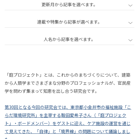
更新月から記事を選べます。
2020年2月
2020年3月
2020年4月
連載や特集から記事が選べます。
2020年5月
2020年6月
2020年7月
人名から記事を選べます。
2020年8月
2020年9月
2020年10月
2020年11月
2020年12月
2021年1月
中心
中島直人
石川初
古田秘馬
泉山塁威
をも
2021年2月
2021年3月
2021年4月
南後由和
加治慶光
勝勇樹
柳瀬博一
たな
2021年5月
2021年6月
2021年7月
「庭プロジェクト」とは、これからのまちづくりについて、建築
「孤
石川由佳子
井上成
藤村龍至
鞍田愛希子
い、
男
から人類学までさまざまな分野のプロフェッショナルが、官民産
現象
2021年8月
2021年9月
2021年10月
小川さやか
草野絵美
増田セバスチャン
独」
と
学を問わず集まって知恵を出し合う研究会です。
とし
連載
遊
2021年11月
2021年12月
2022年1月
吉田尚記
三宅香帆
藤田周
藤井修平
は
ての
び
第30回となる今回の研究会では、東京都小金井市の福祉施設「こ
2022年2月
2022年3月
2022年4月
ゲー
橋本ゆき
沖本ゆか
関屋裕希
井庭崇
「自
らだ環境研究所」を主宰する鞍田愛希子さん（「庭プロジェク
ムに
2022年5月
2022年6月
2022年7月
東千茅
川島壮史
渡鳥ジョニー
竹内純子
ト」・ボードメンバー）をゲストに迎え、ケア施設の運営を通じ
律」
つい
2022年8月
2022年9月
2022年10月
て見えてきた、「自律」と「境界線」の問題について議論しまし
酒井康史
田中浩也
山田悠介
大川内直子
リハ
て
へ