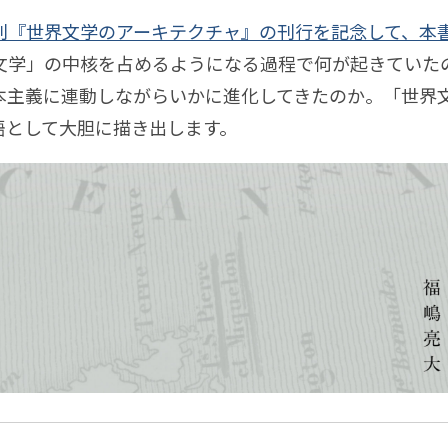
本ゆき
沖本ゆか
関屋裕希
井庭崇
東千茅
川島
23年1月
2023年2月
2023年3月
2023年4月
2023年
リハ
ゲー
刊『世界文学のアーキテクチャ』の刊行を記念して、本
ビリ
鳥ジョニー
竹内純子
酒井康史
田中浩也
山田悠介
23年6月
2023年7月
2023年8月
2023年9月
ムに
文学」の中核を占めるようになる過程で何が起きていた
テー
脱
つい
川内直子
関野らん
伊勢崎賢治
下西風澄
清水淳子
23年10月
2023年11月
2023年12月
2024年1月
本主義に連動しながらいかに進化してきたのか。「世界
ショ
「学
て
中達也
三井淳平
鎌田美希子
坂本崇博
今和泉隆行
24年2月
2024年3月
2024年4月
2024年5月
2024年
語として大胆に描き出します。
ン・
校」
本至
杉山昂平
小野寺靖忠
伊藤光平
富永京子
24年7月
2024年8月
2024年9月
2024年10月
ジャ
論
知ら
水知子
藤嶋陽子
安斎勇樹
開沼博
廣田達宣
24年11月
2024年12月
2025年1月
2025年2月
庭
ーナ
れざ
崎雅弘
簗瀬洋平
西田健志
𥱋瀨洋平
栗原一貴
25年3月
2025年4月
2025年5月
2025年6月
2025年
並
プ
ル
るコ
藤オリィ
上田唯人
佐藤翔
小野なぎさ
小池真幸
25年8月
2025年9月
2025年10月
2025年11月
存
ロ
ンピ
の
連載
ジ
田健
白土晴一
成馬零一
深田昌則
賀集利樹
25年12月
2026年1月
2026年2月
2026年3月
ュー
時
ェ
邊恵太
成田悠輔
小林博人
山城祥二
指出一正
26年4月
2026年5月
2026年6月
2026年7月
2026年
ター
代
ク
崎彰容
小山虎
篠田真貴子
鞍田崇
鷹鳥屋明
の思
母
ト
想史
井智子
根津孝太
近藤那央
広屋佑規
きださおり
ボー
と
──
田十夢
中川大地
児玉健
岩佐文夫
松田法子
熊
ダレ
娘