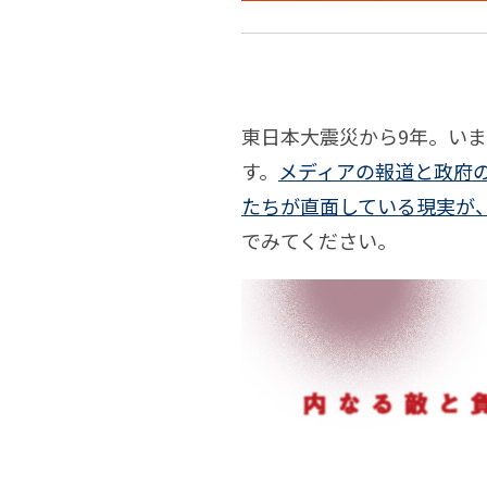
語
説
後
る
に
サ
こ
お
東日本大震災から9年。い
内
ブ
す。
メディアの報道と政府
と
け
な
カ
たちが直面している現実が
でみてください。
る
る
ル
並
敵
チ
行
と
ャ
処
負
ー
理
の
の