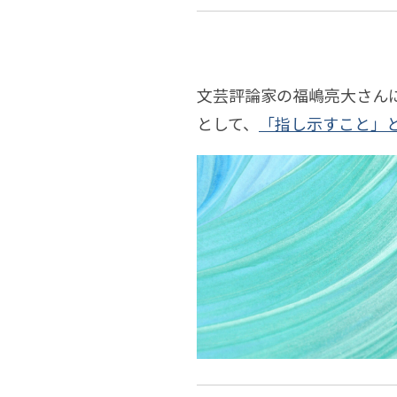
ク
テ
チ
連
ク
文芸評論家の福嶋亮大さん
［論
ャ」
として、
「指し示すこと」
チ
考］
——
ャ
福
は
は
連
嶋
じ
じ
亮
め
め
大
に：
に
｜
世