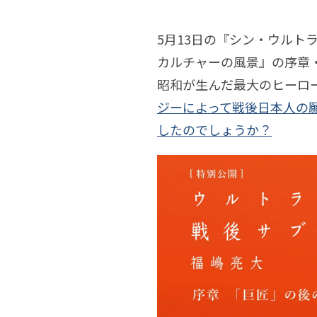
世
亮
嶋
章：
界
5月13日の『シン・ウル
『ウ
大
亮
カルチャーの風景』の序章
指
文
ル
昭和が生んだ最大のヒーロ
大
し
ジーによって戦後日本人の
学
ト
したのでしょうか？
示
の
ラ
す
制
マ
こ
作
ン
と、
序：
と
物
小
戦