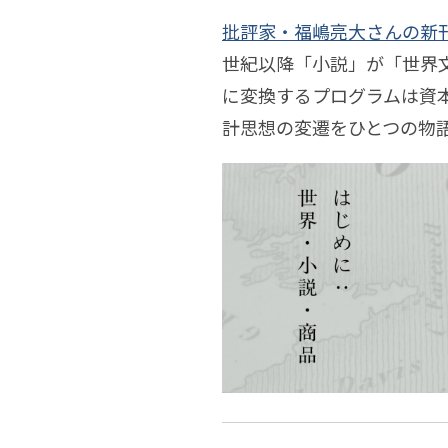
橋
20
批評家・福嶋亮大さんの新
【刊
渡
20
世紀以降「小説」が「世界
大
20
行
に変換するプログラムは資
田
20
計思想の変遷をひとつの物
記
濱
20
清
20
念
濱
20
特
吉
20
石
別
20
渡
20
公
先
開】
白
川