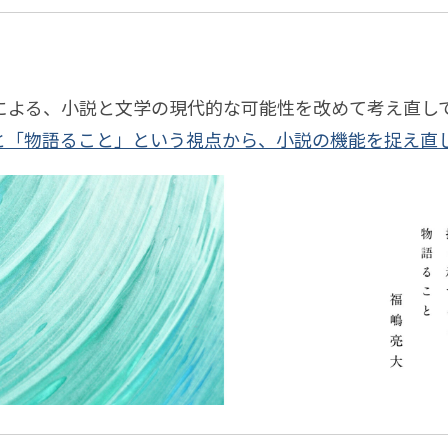
ル
は
横
考え
マ
美
断
てい
ー
し
載
連載
者
くダ
ケ
い
による、小説と文学の現代的な可能性を改めて考え直し
た
イア
ッ
と「物語ること」という視点から、小説の機能を捉え直
ち
ロー
東
ト
グ
京
か
そ
ら
載
ぞ
見
ろ
る
歩
世
き
界