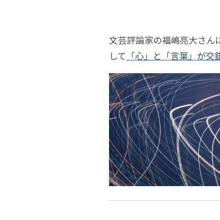
世
界・
世
界
文芸評論家の福嶋亮大さん
［論
小
界・
して
「心」と「言葉」が交
文
考］
説・
小
学
福
商
説・
の
嶋
品
商
制
亮
｜
品
作
大
福
｜
第
｜
嶋
福
二