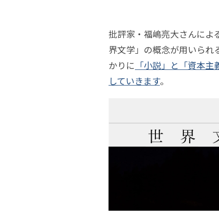
「世
太
界
中
批評家・福嶋亮大さんによ
世
平
界文学」の概念が用いられ
文
界
橘
かりに
「小説」と「資本主
学
していきます
。
樋
文
連
石
の
学
井
ア
浅
の
遅
ー
ア
連
キ
ー
テ
キ