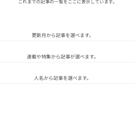
「福
これまでの記事の一覧をここに表示しています。
嶋
亮
更新月から記事を選べます。
大」
20年2月
2020年3月
2020年4月
2020年5月
2020年
連載や特集から記事が選べます。
20年7月
2020年8月
2020年9月
2020年10月
の
中心
20年11月
2020年12月
2021年1月
2021年2月
記
人名から記事を選べます。
をも
21年3月
2021年4月
2021年5月
2021年6月
2021年
たな
島直人
石川初
古田秘馬
泉山塁威
南後由和
21年8月
2021年9月
2021年10月
2021年11月
事
い、
治慶光
勝勇樹
柳瀬博一
石川由佳子
井上成
21年12月
2022年1月
2022年2月
2022年3月
男
現象
一
と
村龍至
鞍田愛希子
小川さやか
草野絵美
22年4月
2022年5月
2022年6月
2022年7月
2022年
載
とし
遊
田セバスチャン
吉田尚記
三宅香帆
藤田周
藤井修平
22年9月
2022年10月
2022年11月
2022年12月
覧
ての
び