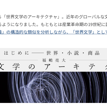
世
連載
アメ
田直樹
簗瀨洋平
宮田裕章
白井宏昌
犬飼博士
ス＆
の
界
リカ
タイ
村隆之
稲見昌彦
山中俊治
菊池昌枝
柴沼俊一
物
る「世界文学のアーキテクチャ」。近年の
グローバルな
文
ン・
「休
ムレ
語
松佑介
加藤優一
稲田俊輔
粟飯原理咲
池田明季哉
るようになりました。もともとは産業革命期の19世紀に
学
アイ
む」
ス
宏樹
福嶋亮大
川上弘美
上妻世海
三宅陽一郎
義」の構造的な類似を分析しながら、「世界文学」とし
の
デア
こと
──
連
口尚文
茂木健一郎
門脇耕三
齋藤精一
丸若裕俊
ア
リズ
につ
連載
載
日本
続
ー
川善樹
"kakkoii"の誕生
猪子寿之
PLANETS9
井上
ムか
い
的な
す
キ
ら分
上明人
井本光俊
宇野常寛
安宅和人
家入一真
て、
もの
イ
る
テ
析哲
生鴨
消極性研究会
濱野智史
石岡良治
西野亮廣
ゆる
たち
ン
も
ク
学へ
ゆる
いインターネット
風の谷を創る
の手
フ
の
チ
と
触り
ォ
載
連載
す
ャ
（で
につ
ー
べ
も深
いて
マ
て
く）