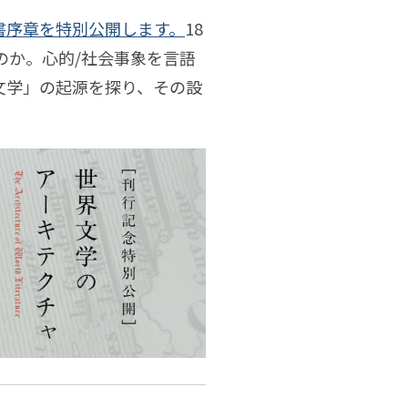
壮史
5月
書序章を特別公開します。
18
のか。心的/社会事象を言語
文学」の起源を探り、その設
6月
7月
8月
谷玄